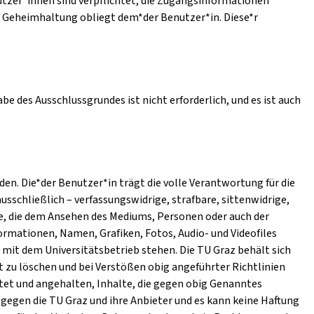
utzer*innen sind verpflichtet, die Zugangsinformationen
e Geheimhaltung obliegt dem*der Benutzer*in. Diese*r
e des Ausschlussgrundes ist nicht erforderlich, und es ist auch
n. Die*der Benutzer*in trägt die volle Verantwortung für die
ausschließlich – verfassungswidrige, strafbare, sittenwidrige,
e, die dem Ansehen des Mediums, Personen oder auch der
ormationen, Namen, Grafiken, Fotos, Audio- und Videofiles
mit dem Universitätsbetrieb stehen. Die TU Graz behält sich
t zu löschen und bei Verstößen obig angeführter Richtlinien
htet und angehalten, Inhalte, die gegen obig Genanntes
gegen die TU Graz und ihre Anbieter und es kann keine Haftung