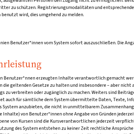
 vor, ausgewählten Personen den Zugang nicht zu ermöglichen. Ben
Dritter zu schützen. Registrierungsmodalitäten und entsprechend
en benutzt wird, dies umgehend zu melden.
linien Benutzer*innen vom System sofort auszuschließen. Die Angab
rleistung
den Benutzer*nnen erzeugten Inhalte verantwortlich gemacht werde
 an die geltenden Gesetze zu halten und insbesondere – aber nicht 
s zu verbreiten oder zugänglich zu machen. Weiters sind Beiträg
tet auch für sämtliche dem System übermittelte Daten, Texte, Inf
 das System anzubieten, die nicht in unmittelbarem Zusammenhang 
lte Inhalte) von Benutzer*innen ohne Angabe von Gründen jederzei
bene von Kursen sind die Kursverantwortlichen jederzeit verpflic
tzung des System entstehen zu keiner Zeit rechtliche Ansprüche 