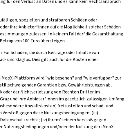
ng für den Verlust an Daten und es kann kein Rechtsanspruch
ufälligen, speziellen und strafbaren Schäden oder
oder ihre Anbieter*innen auf die Möglichkeit solcher Schäden
stimmungen zulassen. In keinem Fall darf die Gesamthaftung
Betrag von 100 Euro übersteigen.
. Für Schäden, die durch Beiträge oder Inhalte von
 und klaglos. Dies gilt auch für die Kosten einer
ie iMooX-Plattform wird "wie besehen" und "wie verfügbar" zur
r stillschweigenden Garantien bzw. Gewährleistungen ab,
k oder der Nichtverletzung von Rechten Dritter im
 Graz und ihre Anbieter*innen im gesetzlich zulässigen Umfang
nsbesondere Anwaltskosten) freizustellen und schad- und
em Verstoß gegen diese Nutzungsbedingungen; (iii)
 Datenschutzrechte; (iv) ihrem*seinem Verstoß gegen
eser Nutzungsbedingungen und/oder der Nutzung der iMooX-