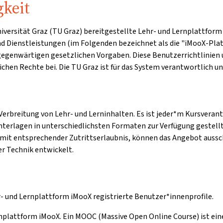
gkeit
 Universität Graz (TU Graz) bereitgestellte Lehr- und Lernplatt
und Dienstleistungen (im Folgenden bezeichnet als die "iMooX-Plat
 gegenwärtigen gesetzlichen Vorgaben. Diese Benutzerrichtlini
chen Rechte bei. Die TU Graz ist für das System verantwortlich u
erbreitung von Lehr- und Lerninhalten. Es ist jeder*m Kursverant
unterlagen in unterschiedlichsten Formaten zur Verfügung gestellt
mit entsprechender Zutrittserlaubnis, können das Angebot aussc
r Technik entwickelt.
r- und Lernplattform iMooX registrierte Benutzer*innenprofile.
rnplattform iMooX. Ein MOOC (Massive Open Online Course) ist eine