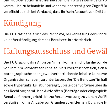
Die iMooX-Plattform ist frei nutzbar. Die TU Graz behält sich
vertraulich zu behandeln und vor dem unberechtigten Zugriff 
verpflichtet sich bei Verdacht, dass ihr*sein Account von Dritt
Kündigung
Die TU Graz behält sich das Recht vor, bei Verletzung der Richt
keine Verständigung der*des Benutzer*in erforderlich.
Haftungsausschluss und Gewäh
Die TU Graz und ihre Anbieter*innen können nicht für die von 
von ihr*ihm verbreiteten Inhalte. Sie*Er verpflichtet sich, sich
pornographische oder gewaltverherrlichende Inhalte keinesweg
Organisation schaden, zu unterlassen. Der*Die Benutzer*in haf
sowie Hyperlinks. Es ist untersagt, Spiele oder Software über
das Recht vor, sämtliche Aktivitäten (Beiträge oder eingespie
Benutzer*innen gerichtlich zur Verantwortung zu ziehen. Auf E
verstoßen, ohne Angabe von Gründen zu entfernen. Durch die Nu