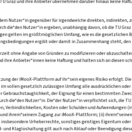
TU Graz und ihre Anbieter übernehmen darüber hinaus keine Haftu
*dem Nutzer*in gegenüber für irgendwelche direkten, indirekten, z
rch die*den Nutzer*in ergeben, unabhängig davon, ob die TU Graz 
n gelten im größtmöglichen Umfang, wie es die gesetzlichen Be
tzungsbedingungen ergibt oder damit in Zusammenhang steht, den 
erzeit ohne Angabe von Gründen zu modifizieren oder abzuschalten
hre Anbieter*innen keine Haftung und halten sich an diesen schad-
utzung der iMooX-Plattform auf ihr*sein eigenes Risiko erfolgt. D
n im vollen gesetzlich zulässigen Umfang alle ausdrücklichen ode
r Gebrauchstauglichkeit, der Eignung für einen bestimmten Zwec
 die*den Nutzer*in. Die*der Nutzer*in verpflichtet sich, die TU
en, Verbindlichkeiten, Kosten oder Schulden und Aufwendungen (i
ung und ihrem*seinem Zugang zur iMooX-Plattform; (ii) ihrem*sein
 insbesondere Urheberrechte, sonstiges geistiges Eigentum oder
had- und Klagloshaltung gilt auch nach Ablauf oder Beendigung di