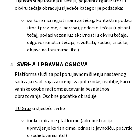
Tijekom sudjelovanja u tečaju, pojedini organizatori u
okviru tečaja obrađuju sljedeće kategorije podataka:
svi korisnici registrirani za tečaj,: kontaktni podaci
(ime i prezime, e-adresa), podaci o tečaju (upisani
tečaj, podaci vezani uz aktivnosti u okviru tečaja,
odgovori unutar tečaja, rezultati, zadaci, značke,
objave na forumima, itd.).
SVRHA I PRAVNA OSNOVA
Platforma služi za potporu javnom širenju nastavnog
sadržaja i sadržaja za učenje za polaznike, osoblje, kao i
vanjske osobe radi omogućavanja besplatnog
obrazovanja. Osobne podatke obrađuje
TU Graz
u sljedeće svrhe
funkcioniranje platforme (administracija,
upravljanje korisnicima, odnosi s javnošću, potvrde
o sudjelovanju, itd.)