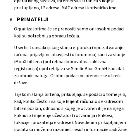
operativnog sustava, internetska stranica s koje je
pristupljeno, IP adresa, MAC adresa i korisničko ime.
PRIMATELJI
Organizatorima će se prenositi samo oni osobni podaci
koji su potrebni za obradu tečaja.
U svrhe transakcijskog slanja e-poruka (npr. zatvaranje
računa, prijavljene obavijesti u forumima) kao i za slanje
iMooX biltena (potrebna dobrovoljna i aktivna
registracija) upotrebljava se SendinBlue GmbH kao alat
za obradu naloga. Osobni podaci ne prenose se u treće
države.
Tijekom slanja biltena, prikupljaju se podaci o tome je li,
kad, koliko često i na koje klijent računalo s e-adresom
bilten poslan, odnosno s kojeg je otvoren ili je na njega
kliknuto (mjerenje učestalosti otvaranja i klikova,
lokacije i pružatelja e-adrese). Navedenim prikupljanjem
podataka možemo razumjeti jesu li informacije sadržane