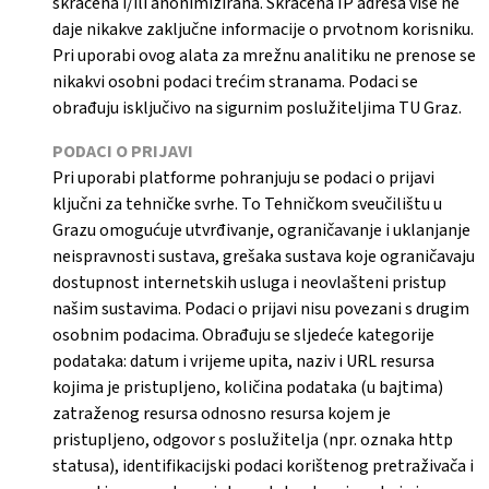
skraćena i/ili anonimizirana. Skraćena IP adresa više ne
daje nikakve zaključne informacije o prvotnom korisniku.
Pri uporabi ovog alata za mrežnu analitiku ne prenose se
nikakvi osobni podaci trećim stranama. Podaci se
obrađuju isključivo na sigurnim poslužiteljima TU Graz.
PODACI O PRIJAVI
Pri uporabi platforme pohranjuju se podaci o prijavi
ključni za tehničke svrhe. To Tehničkom sveučilištu u
Grazu omogućuje utvrđivanje, ograničavanje i uklanjanje
neispravnosti sustava, grešaka sustava koje ograničavaju
dostupnost internetskih usluga i neovlašteni pristup
našim sustavima. Podaci o prijavi nisu povezani s drugim
osobnim podacima. Obrađuju se sljedeće kategorije
podataka: datum i vrijeme upita, naziv i URL resursa
kojima je pristupljeno, količina podataka (u bajtima)
zatraženog resursa odnosno resursa kojem je
pristupljeno, odgovor s poslužitelja (npr. oznaka http
statusa), identifikacijski podaci korištenog pretraživača i