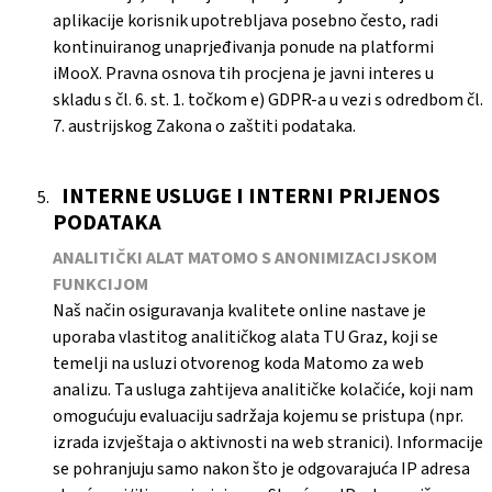
aplikacije korisnik upotrebljava posebno često, radi
kontinuiranog unaprjeđivanja ponude na platformi
iMooX. Pravna osnova tih procjena je javni interes u
skladu s čl. 6. st. 1. točkom e) GDPR-a u vezi s odredbom čl.
7. austrijskog Zakona o zaštiti podataka.
INTERNE USLUGE I INTERNI PRIJENOS
PODATAKA
ANALITIČKI ALAT MATOMO S ANONIMIZACIJSKOM
FUNKCIJOM
Naš način osiguravanja kvalitete online nastave je
uporaba vlastitog analitičkog alata TU Graz, koji se
temelji na usluzi otvorenog koda Matomo za web
analizu. Ta usluga zahtijeva analitičke kolačiće, koji nam
omogućuju evaluaciju sadržaja kojemu se pristupa (npr.
izrada izvještaja o aktivnosti na web stranici). Informacije
se pohranjuju samo nakon što je odgovarajuća IP adresa