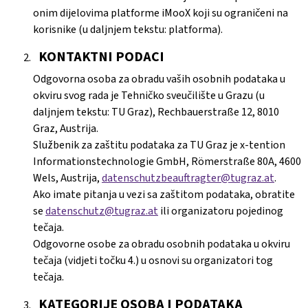
onim dijelovima platforme iMooX koji su ograničeni na
korisnike (u daljnjem tekstu: platforma).
KONTAKTNI PODACI
Odgovorna osoba za obradu vaših osobnih podataka u
okviru svog rada je Tehničko sveučilište u Grazu (u
daljnjem tekstu: TU Graz), Rechbauerstraße 12, 8010
Graz, Austrija.
Službenik za zaštitu podataka za TU Graz je x-tention
Informationstechnologie GmbH, Römerstraße 80A, 4600
Wels, Austrija,
datenschutzbeauftragter@tugraz.at
.
Ako imate pitanja u vezi sa zaštitom podataka, obratite
se
datenschutz@tugraz.at
ili organizatoru pojedinog
tečaja.
Odgovorne osobe za obradu osobnih podataka u okviru
tečaja (vidjeti točku 4.) u osnovi su organizatori tog
tečaja.
KATEGORIJE OSOBA I PODATAKA