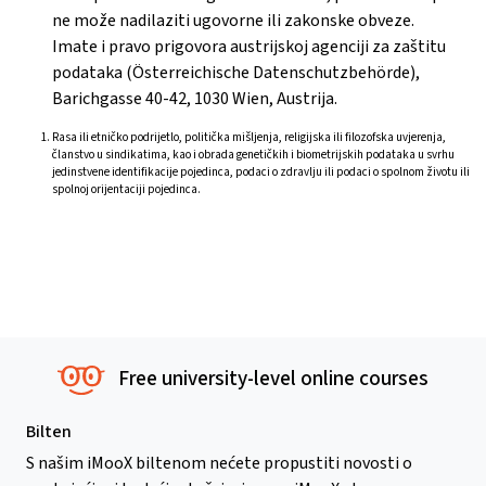
ne može nadilaziti ugovorne ili zakonske obveze.
Imate i pravo prigovora austrijskoj agenciji za zaštitu
podataka (Österreichische Datenschutzbehörde),
Barichgasse 40-42, 1030 Wien, Austrija.
Rasa ili etničko podrijetlo, politička mišljenja, religijska ili filozofska uvjerenja,
članstvo u sindikatima, kao i obrada genetičkih i biometrijskih podataka u svrhu
jedinstvene identifikacije pojedinca, podaci o zdravlju ili podaci o spolnom životu ili
spolnoj orijentaciji pojedinca.
Free university-level online courses
Bilten
S našim iMooX biltenom nećete propustiti novosti o