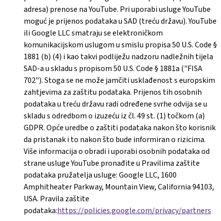
adresa) prenose na YouTube. Pri uporabi usluge YouTube
moguć je prijenos podataka u SAD (treću državu). YouTube
ili Google LLC smatraju se elektroničkom
komunikacijskom uslugom u smislu propisa 50 U.S. Code §
1881 (b) (4) i kao takvi podliježu nadzoru nadležnih tijela
SAD-a u skladu s propisom 50 U.S. Code § 1881a ("FISA
702"). Stoga se ne može jamčiti usklađenost s europskim
zahtjevima za zaštitu podataka. Prijenos tih osobnih
podataka u treću državu radi određene svrhe odvija se u
skladu s odredbom o izuzeću iz čl. 49 st. (1) točkom (a)
GDPR. Opće uredbe o zaštiti podataka nakon što korisnik
da pristanak i to nakon što bude informiran o rizicima.
Više informacija o obradi i uporabi osobnih podataka od
strane usluge YouTube pronađite u Pravilima zaštite
podataka pružatelja usluge: Google LLC, 1600
Amphitheater Parkway, Mountain View, California 94103,
USA. Pravila zaštite
podataka:
https://policies.google.com/privacy/partners