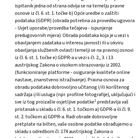
ispitanik jedna od strana odvija se na temelju pravne
osnove iz čl. 6. st. 1. točke b) Opće uredbe o zaštiti
podataka (GDPR) (obrada potrebna za provedbu ugovora
- Uvjet uporabe/provedba tečajeva - ispunjenje
predugovornih mjera). Obrada podataka koja je u vezi s
obavljanjem zadataka u interesu javnosti ili u okviru
obavljanja službenih ovlasti temelji se na pravnoj osnovi
iz čl. 6. st. 1. točke e) GDPR-a u vezi s čl. 2., 3. i 13.
austrijskog Zakona o visokom obrazovanju iz 2002.
(funkcioniranje platforme - osiguranje kvalitete online
nastave, znanstveno istraživanje). Pravna osnova za
obradu podataka dobrovoljno učitanog i/ili korištenog
sadržaja i/ili usluga (npr. profilne fotografije), uključujući i
1
sve iz tog proizašle osjetljive podatke
predstavlja vaš
pristanak u skladu s čl. 6. st. 1. točkom a) GDPR-a ili čl. 9.
st. 2. točkom a) GDPR-a. Radi obrade dobrovoljne
pretplate na bilten, vaše osobne podatke obrađujemo u
skladu s odredbom čl. 174 austrijskog Zakona o