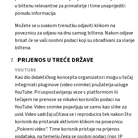
u biltenu relevantne za primatelje i time unaprijediti
ponudu informacija.
Možete se u svakom trenutku odjaviti klikom na
poveznicu za odjavu na dnu samog biltena. Nakon odjave
brisat će se vaši osobni podaci koji su obrađivani za slanje
biltena.
PRIJENOS U TREĆE DRŽAVE
YOUTUBE
Kao dio didaktičkog koncepta organizatori mogu u tečaj
integrirati pluginove (video snimke) pružatelja usluge
YouTube. Pri uspostavljanju veze s platformom ili
tečajem ne prenose se nikakvi korisnički podaci na
YouTube. Video snimke pojavljuju se samo kao slike za
uvid. Video sadržaj učitava se i reproducira tek nakon što
korisnik da pristanak aktivnim klikom na poveznicu
„Pokreni video". Time korisnik pristaje na prijenos
podataka, na temelju čega se osobni podaci (npr. IP