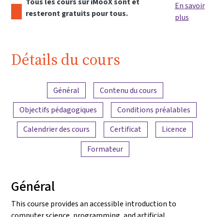
Tous les cours sur iMooX sont et
En savoir
resteront gratuits pour tous.
plus
Détails du cours
Aperçu du contenu
Général
Contenu du cours
Objectifs pédagogiques
Conditions préalables
Calendrier des cours
Certificat
Licence
Formateur
Général
This course provides an accessible introduction to
computer science, programming, and artificial