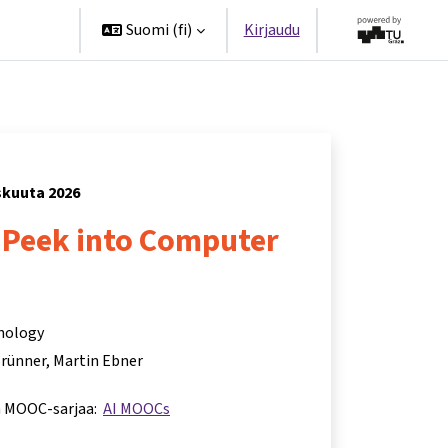
ppanit
Suomi ‎(fi)‎
Kirjaudu
yskuuta 2026
A Peek into Computer
hnology
Brünner
Martin Ebner
a MOOC-sarjaa:
AI MOOCs