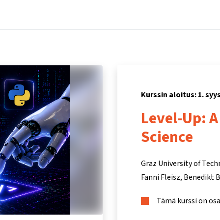
Koti
Kurssit
Tietoa ja tukea
Kum
Kurssin aloitus: 1. sy
Level-Up: 
Science
Graz University of Tec
Fanni Fleisz
Benedikt 
Tämä kurssi on os