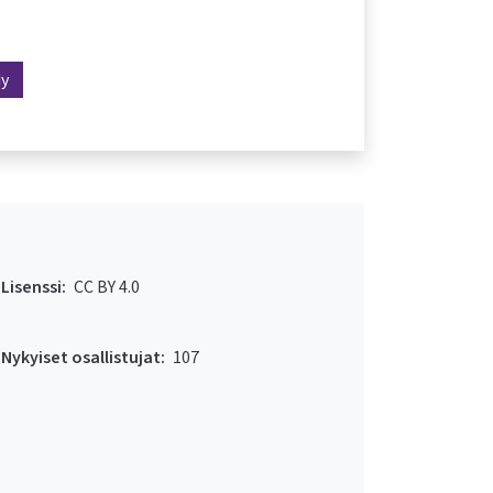
dy
Lisenssi:
CC BY 4.0
Nykyiset osallistujat:
107