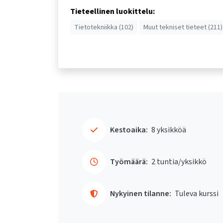
Tieteellinen luokittelu:
Tietotekniikka (102)
Muut tekniset tieteet (211)
Kestoaika:
8 yksikköä
Työmäärä:
2 tuntia/yksikkö
Nykyinen tilanne:
Tuleva kurssi