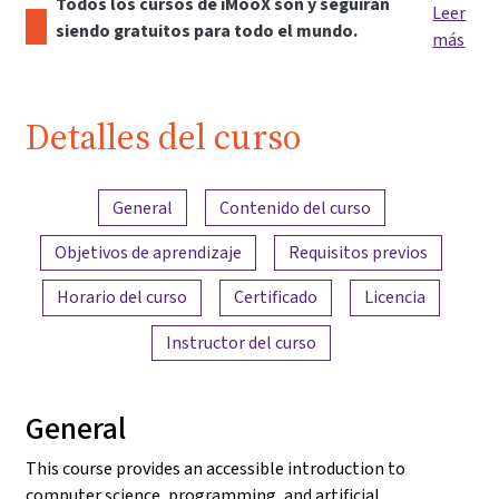
Todos los cursos de iMooX son y seguirán
Leer
siendo gratuitos para todo el mundo.
más
Detalles del curso
Resumen del contenido
General
Contenido del curso
Objetivos de aprendizaje
Requisitos previos
Horario del curso
Certificado
Licencia
Instructor del curso
General
This course provides an accessible introduction to
computer science, programming, and artificial