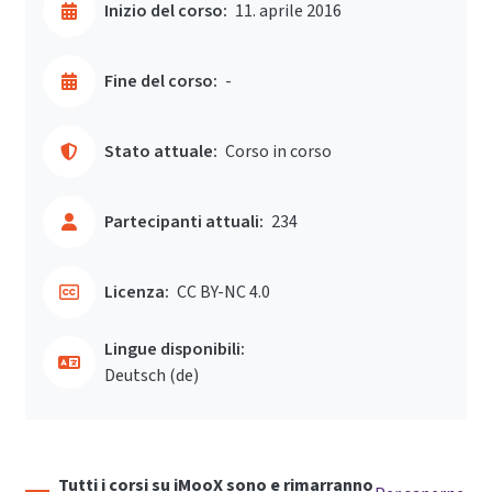
Inizio del corso:
11. aprile 2016
Fine del corso:
-
Stato attuale:
Corso in corso
Partecipanti attuali:
234
Licenza:
CC BY-NC 4.0
Lingue disponibili:
Deutsch ‎(de)‎
Tutti i corsi su iMooX sono e rimarranno