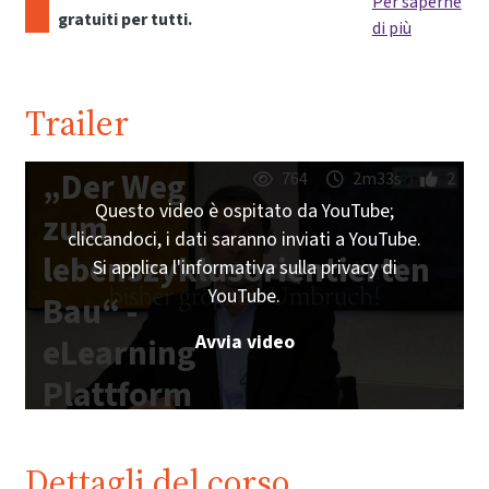
Per saperne
gratuiti per tutti.
di più
Trailer
„Der Weg
764
2m33s
2
Questo video è ospitato da YouTube;
zum
cliccandoci, i dati saranno inviati a YouTube.
lebenszyklusorientierten
Si applica l'informativa sulla privacy di
YouTube.
Bau“ -
Avvia video
eLearning
Plattform
IG
Lebenszyklus
Dettagli del corso