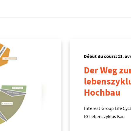
Accueil
Cours
Informations et assistance
Partenair
Début du cours: 11. avr
Der Weg z
lebenszykl
Hochbau
Interest Group Life Cyc
IG Lebenszyklus Bau