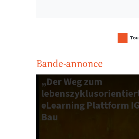
Tous
Bande-annonce
„Der Weg zum
lebenszyklusorientier
eLearning Plattform I
Bau