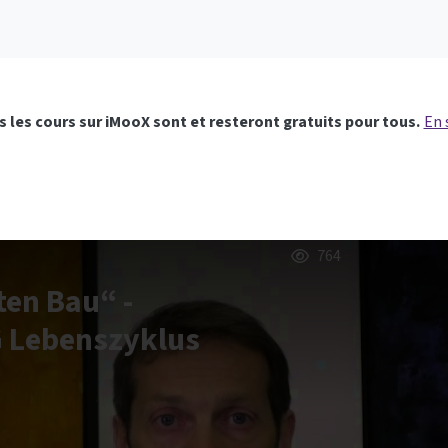
 les cours sur iMooX sont et resteront gratuits pour tous.
En 
764
ten Bau“ -
G Lebenszyklus