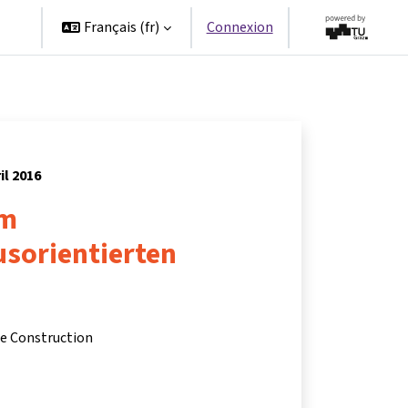
es
Français ‎(fr)‎
Connexion
il 2016
um
usorientierten
le Construction