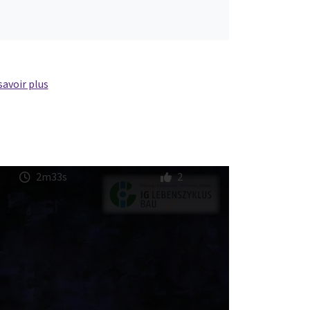
savoir plus
2m33s
2