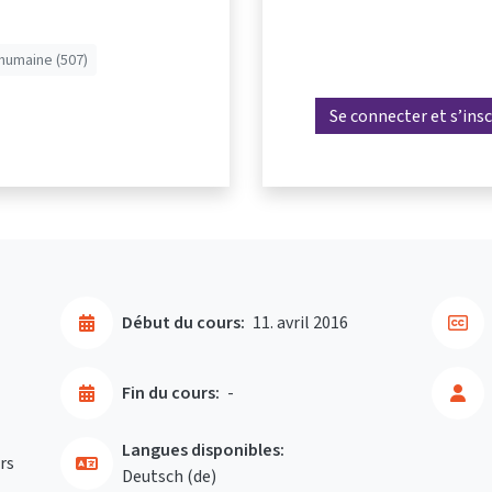
humaine (507)
Se connecter et s’insc
Début du cours:
11. avril 2016
Fin du cours:
-
Langues disponibles:
rs
Deutsch ‎(de)‎