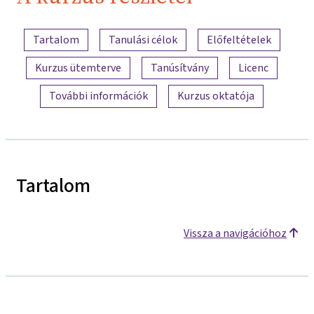
Bau
A tartalom áttekintése
Tartalom
Tanulási célok
Előfeltételek
Kurzus ütemterve
Tanúsítvány
Licenc
További információk
Kurzus oktatója
Tartalom
Vissza a navigációhoz