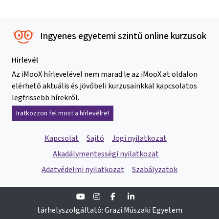
Ingyenes egyetemi szintű online kurzusok
Hírlevél
Az iMooX hírlevelével nem marad le az iMooX.at oldalon
elérhető aktuális és jövőbeli kurzusainkkal kapcsolatos
legfrissebb hírekről.
Iratkozzon fel most a hírlevélre!
Kapcsolat
Sajtó
Jogi nyilatkozat
Akadálymentességi nyilatkozat
Adatvédelmi nyilatkozat
Szabályzatok
Youtube
Instagram
Facebook
Linkedin
tárhelyszolgáltató: Grazi Műszaki Egyetem