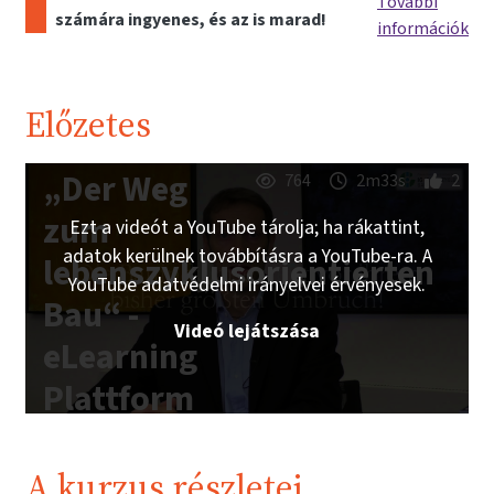
További
számára ingyenes, és az is marad!
információk
Előzetes
„Der Weg
764
2m33s
2
zum
Ezt a videót a YouTube tárolja; ha rákattint,
adatok kerülnek továbbításra a YouTube-ra. A
lebenszyklusorientierten
YouTube adatvédelmi irányelvei érvényesek.
Bau“ -
Videó lejátszása
eLearning
Plattform
IG
Lebenszyklus
A kurzus részletei