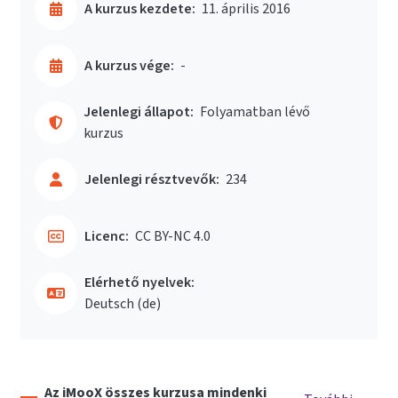
A kurzus kezdete:
11. április 2016
A kurzus vége:
-
Jelenlegi állapot:
Folyamatban lévő
kurzus
Jelenlegi résztvevők:
234
Licenc:
CC BY-NC 4.0
Elérhető nyelvek:
Deutsch ‎(de)‎
Az iMooX összes kurzusa mindenki