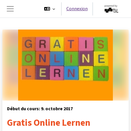
Passer au contenu principal
Connexion
Panneau latéral
Début du cours: 9. octobre 2017
Gratis Online Lernen