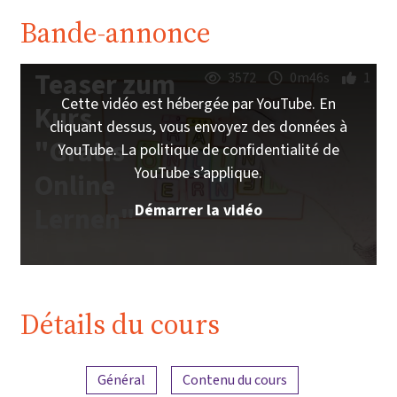
Bande-annonce
Teaser zum
3572
0m46s
1
Cette vidéo est hébergée par YouTube. En
Kurs
cliquant dessus, vous envoyez des données à
"Gratis
YouTube. La politique de confidentialité de
YouTube s’applique.
Online
Démarrer la vidéo
Lernen"
Détails du cours
Aperçu du contenu
Général
Contenu du cours