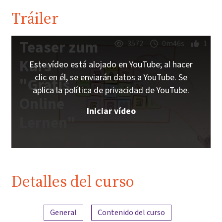
Tráiler
Teaser zum
3572
0m46s
1
Kurs
Este vídeo está alojado en YouTube; al hacer
clic en él, se enviarán datos a YouTube. Se
"Gratis
aplica la política de privacidad de YouTube.
Online
Iniciar vídeo
Lernen"
Detalles del curso
Resumen del contenido
General
Contenido del curso