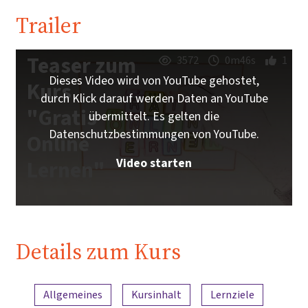
Trailer
Teaser zum
3572
0m46s
1
Dieses Video wird von YouTube gehostet,
Kurs
durch Klick darauf werden Daten an YouTube
"Gratis
übermittelt. Es gelten die
Datenschutzbestimmungen von YouTube.
Online
Video starten
Lernen"
Details zum Kurs
Inhaltsübersicht
Allgemeines
Kursinhalt
Lernziele