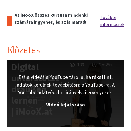
Az iMooX összes kurzusa mindenki
További
számára ingyenes, és az is marad!
információk
Előzetes
Digital
139
2m25s
unterstützt
Ezt a videót a YouTube tárolja; ha rákattint,
adatok kerülnek továbbításra a YouTube-ra. A
draußen
YouTube adatvédelmi irányelvei érvényesek.
lernen
Videó lejátszása
| iMooX.at