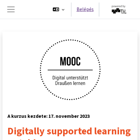
Tovább a fő tartalomhoz
Belépés
Oldalpanel
A kurzus kezdete: 17. november 2023
Digitally supported learning