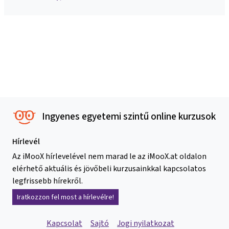
Ingyenes egyetemi szintű online kurzusok
Hírlevél
Az iMooX hírlevelével nem marad le az iMooX.at oldalon
elérhető aktuális és jövőbeli kurzusainkkal kapcsolatos
legfrissebb hírekről.
Iratkozzon fel most a hírlevélre!
Kapcsolat
Sajtó
Jogi nyilatkozat