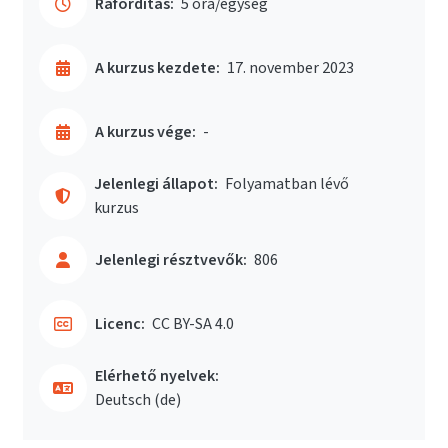
Ráfordítás:
5 óra/egység
A kurzus kezdete:
17. november 2023
A kurzus vége:
-
Jelenlegi állapot:
Folyamatban lévő
kurzus
Jelenlegi résztvevők:
806
Licenc:
CC BY-SA 4.0
Elérhető nyelvek:
Deutsch ‎(de)‎