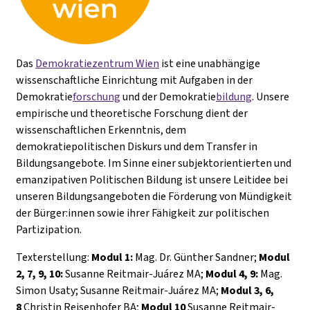
Das
Demokratiezentrum Wien
ist eine unabhängige
wissenschaftliche Einrichtung mit Aufgaben in der
Demokratie
forschung
und der Demokratie
bildung
. Unsere
empirische und theoretische Forschung dient der
wissenschaftlichen Erkenntnis, dem
demokratiepolitischen Diskurs und dem Transfer in
Bildungsangebote. Im Sinne einer subjektorientierten und
emanzipativen Politischen Bildung ist unsere Leitidee bei
unseren Bildungsangeboten die Förderung von Mündigkeit
der Bürger:innen sowie ihrer Fähigkeit zur politischen
Partizipation.
Texterstellung:
Modul 1:
Mag. Dr. Günther Sandner;
Modul
2, 7, 9, 10:
Susanne Reitmair-Juárez MA;
Modul 4, 9:
Mag.
Simon Usaty; Susanne Reitmair-Juárez MA;
Modul 3, 6,
8
Christin Reisenhofer BA;
Modul 10
Susanne Reitmair-