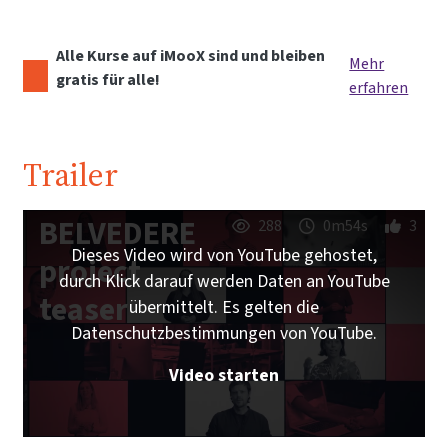
Alle Kurse auf iMooX sind und bleiben
Mehr
gratis für alle!
erfahren
Trailer
BELVEDERE
288
0m54s
3
Dieses Video wird von YouTube gehostet,
project
durch Klick darauf werden Daten an YouTube
teaser
übermittelt. Es gelten die
Datenschutzbestimmungen von YouTube.
Video starten