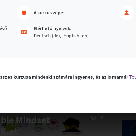
A kurzus vége:
-
évő
Elérhető nyelvek:
Deutsch ‎(de)‎
English ‎(en)‎
sszes kurzusa mindenki számára ingyenes, és az is marad!
Tov
able Mindset
90
oX.at