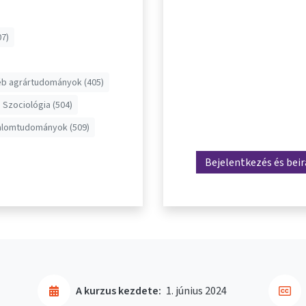
7)
b agrártudományok (405)
Szociológia (504)
alomtudományok (509)
Bejelentkezés és bei
A kurzus kezdete:
1. június 2024