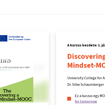
Főoldal
Kurzusok
Információk és támogatás
Partn
A kurzus kezdete: 1. jú
Discovering
Mindset-M
University College for
Dr. Silke Schaumberger
Ez a kurzus egy M
for tomorrow