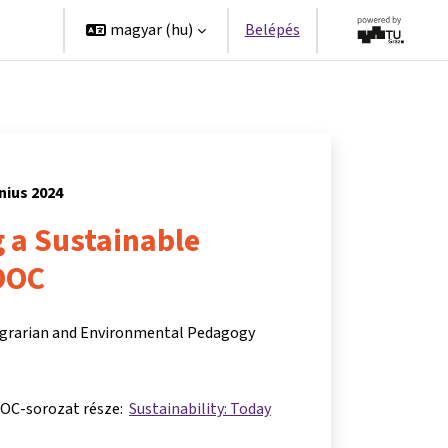
erek
magyar ‎(hu)‎
Belépés
nius 2024
 a Sustainable
OOC
 Agrarian and Environmental Pedagogy
OOC-sorozat része:
Sustainability: Today