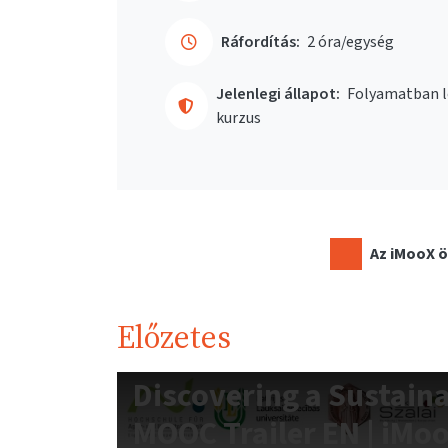
Ráfordítás:
2 óra/egység
Jelenlegi állapot:
Folyamatban l
kurzus
Az iMooX ö
Előzetes
Discovering a Sustain
MOOC Trailer EN | iMo