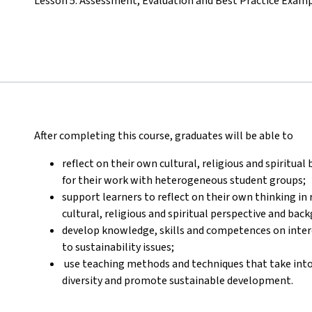
Lesson 5: Assessment, Evaluation and Best Practice Exam
After completing this course, graduates will be able to
reflect on their own cultural, religious and spiritual
for their work with heterogeneous student groups;
support learners to reflect on their own thinking in r
cultural, religious and spiritual perspective and bac
develop knowledge, skills and competences on interc
to sustainability issues;
use teaching methods and techniques that take into a
diversity and promote sustainable development.