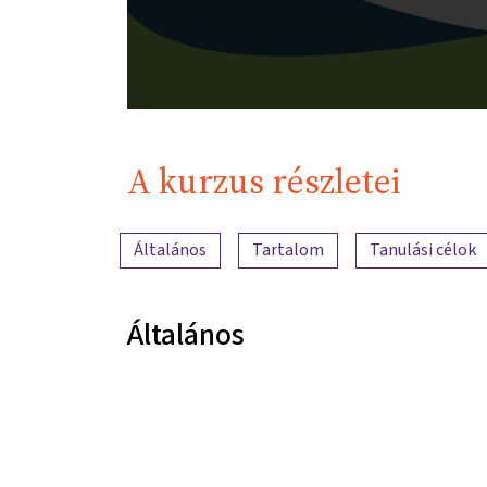
A kurzus részletei
A tartalom áttekintése
Általános
Tartalom
Tanulási célok
Általános