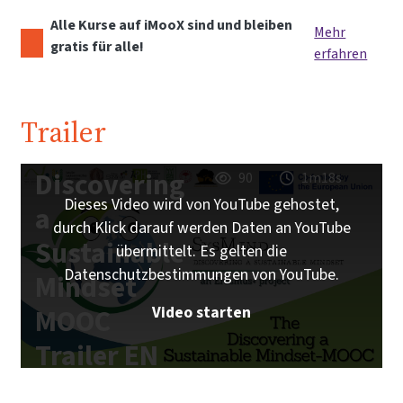
Alle Kurse auf iMooX sind und bleiben
Mehr
gratis für alle!
erfahren
Trailer
Discovering
90
1m18s
Dieses Video wird von YouTube gehostet,
a
durch Klick darauf werden Daten an YouTube
Sustainable
übermittelt. Es gelten die
Datenschutzbestimmungen von YouTube.
Mindset
Video starten
MOOC
Trailer EN
| iMooX.at