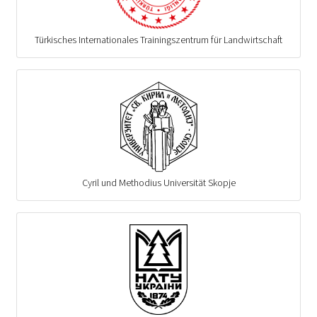
Türkisches Internationales Trainingszentrum für Landwirtschaft
Cyril und Methodius Universität Skopje