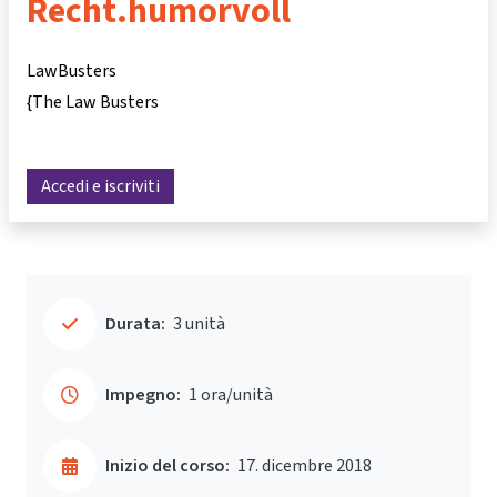
Recht.humorvoll
LawBusters
{The Law Busters
Accedi e iscriviti
Durata:
3 unità
Impegno:
1 ora/unità
Inizio del corso:
17. dicembre 2018