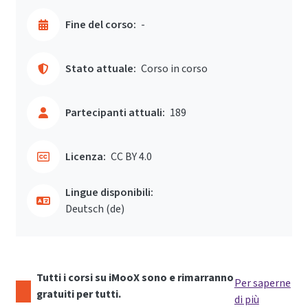
Fine del corso:
-
Stato attuale:
Corso in corso
Partecipanti attuali:
189
Licenza:
CC BY 4.0
Lingue disponibili:
Deutsch ‎(de)‎
Tutti i corsi su iMooX sono e rimarranno
Per saperne
gratuiti per tutti.
di più