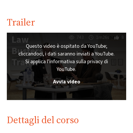
Trailer
Law
743
1m26s
8
Questo video è ospitato da YouTube;
Busters
cliccandoci, i dati saranno inviati a YouTube.
Trailer
Si applica l'informativa sulla privacy di
YouTube.
Avvia video
Dettagli del corso