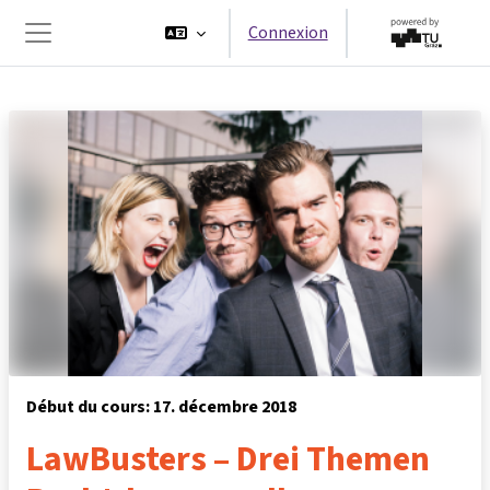
Passer au contenu principal
Connexion
Panneau latéral
Début du cours: 17. décembre 2018
LawBusters – Drei Themen