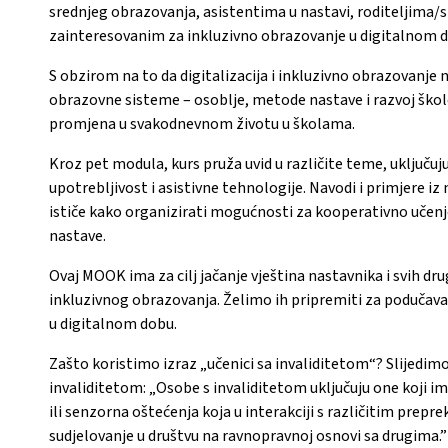
srednjeg obrazovanja, asistentima u nastavi, roditeljima
zainteresovanim za inkluzivno obrazovanje u digitalnom 
S obzirom na to da digitalizacija i inkluzivno obrazovanje n
obrazovne sisteme – osoblje, metode nastave i razvoj škol
promjena u svakodnevnom životu u školama.
Kroz pet modula, kurs pruža uvid u različite teme, uključuj
upotrebljivost i asistivne tehnologije. Navodi i primjere iz 
ističe kako organizirati mogućnosti za kooperativno učenje i
nastave.
Ovaj MOOK ima za cilj jačanje vještina nastavnika i svih dru
inkluzivnog obrazovanja. Želimo ih pripremiti za podučava
u digitalnom dobu.
Zašto koristimo izraz „učenici sa invaliditetom“? Slijedimo
invaliditetom: „Osobe s invaliditetom uključuju one koji i
ili senzorna oštećenja koja u interakciji s različitim pre
sudjelovanje u društvu na ravnopravnoj osnovi sa drugima.”