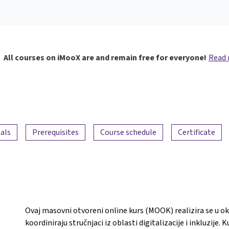
All courses on iMooX are and remain free for everyone!
Read
als
Prerequisites
Course schedule
Certificate
Ovaj masovni otvoreni online kurs (MOOK) realizira se u ok
koordiniraju stručnjaci iz oblasti digitalizacije i inkluzij