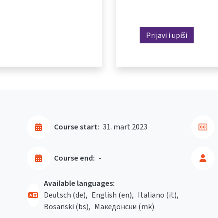
Prijavi i upiši
Course start:
31. mart 2023
Course end:
-
Available languages:
Deutsch ‎(de)‎
English ‎(en)‎
Italiano ‎(it)‎
Bosanski ‎(bs)‎
Македонски ‎(mk)‎