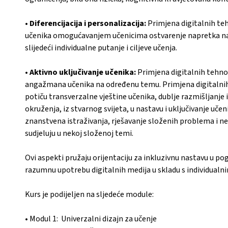
•
Diferencijacija i personalizacija:
Primjena digitalnih teh
učenika omogućavanjem učenicima ostvarenje napretka na 
slijedeći individualne putanje i ciljeve učenja.
•
Aktivno uključivanje učenika:
Primjena digitalnih tehnol
angažmana učenika na određenu temu. Primjena digitalnih
potiču transverzalne vještine učenika, dublje razmišljanje 
okruženja, iz stvarnog svijeta, u nastavu i uključivanje uče
znanstvena istraživanja, rješavanje složenih problema i ne
sudjeluju u nekoj složenoj temi.
Ovi aspekti pružaju orijentaciju za inkluzivnu nastavu u p
razumnu upotrebu digitalnih medija u skladu s individualn
Kurs je podijeljen na sljedeće module:
• Modul 1: Univerzalni dizajn za učenje