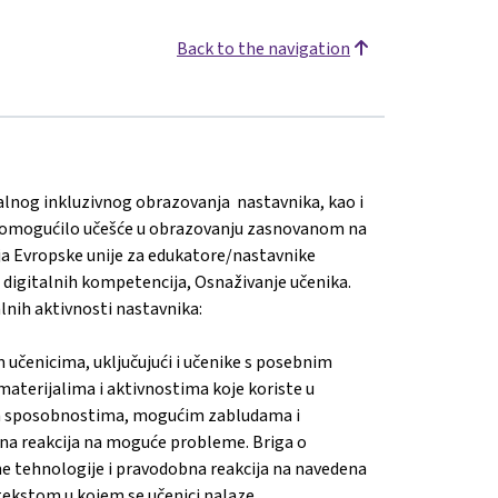
Back to the navigation
talnog inkluzivnog obrazovanja nastavnika, kao i
om omogućilo učešće u obrazovanju zasnovanom na
ja Evropske unije za edukatore/nastavnike
digitalnih kompetencija, Osnaživanje učenika.
alnih aktivnosti nastavnika:
 učenicima, uključujući i učenike s posebnim
aterijalima i aktivnostima koje koriste u
vim sposobnostima, mogućim zabludama i
bna reakcija na moguće probleme. Briga o
lne tehnologije i pravodobna reakcija na navedena
ontekstom u kojem se učenici nalaze