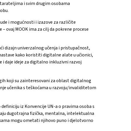
/starateljima i svim drugim osobama
dobu.
ude i mogućnosti i izazove za različite
e – ovaj MOOK ima za cilj da pokrene procese
ući dizajn univerzalnog učenja i pristupačnost,
nastave kako koristiti digitalne alate u učionici,
 daje ideje za digitalno inkluzivni razvoj
gih koji su zainteresovani za oblast digitalnog
nje učenika s teškoćama u razvoju/invaliditetom
 definiciju iz Konvencije UN-a o pravima osoba s
maju dugotrajna fizička, mentalna, intelektualna
prekama mogu ometati njihovo puno i djelotvorno