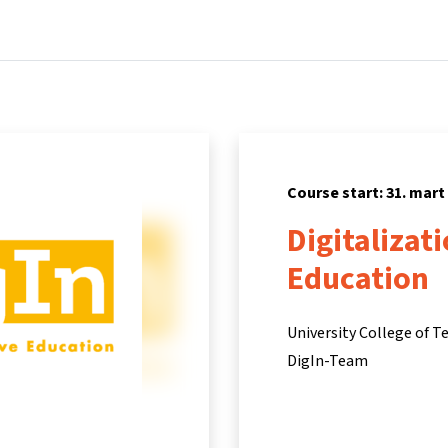
Home
Courses
Info & support
Partners
Course start: 31. mart
Digitalizat
Education
University College of T
DigIn-Team