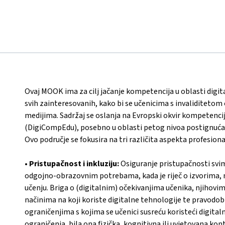
Ovaj MOOK ima za cilj jačanje kompetencija u oblasti digi
svih zainteresovanih, kako bi se učenicima s invaliditet
medijima. Sadržaj se oslanja na Evropski okvir kompetenci
(DigiCompEdu), posebno u oblasti petog nivoa postignuća 
Ovo područje se fokusira na tri različita aspekta profesion
•
Pristupačnost i inkluziju:
Osiguranje pristupačnosti svim
odgojno-obrazovnim potrebama, kada je riječ o izvorima, m
učenju. Briga o (digitalnim) očekivanjima učenika, njiho
načinima na koji koriste digitalne tehnologije te pravodo
ograničenjima s kojima se učenici susreću koristeći digita
ograničenja, bila ona fizička, kognitivna ili uvjetovana k