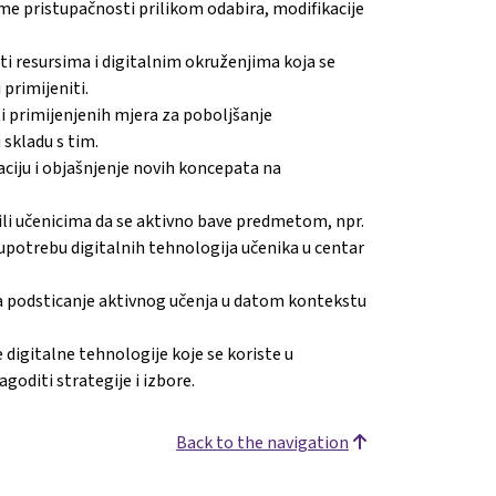
me pristupačnosti prilikom odabira, modifikacije
i resursima i digitalnim okruženjima koja se
 primijeniti.
ti primijenjenih mjera za poboljšanje
 skladu s tim.
zaciju i objašnjenje novih koncepata na
ili učenicima da se aktivno bave predmetom, npr.
nu upotrebu digitalnih tehnologija učenika u centar
a podsticanje aktivnog učenja u datom kontekstu
 digitalne tehnologije koje se koriste u
oditi strategije i izbore.
Back to the navigation