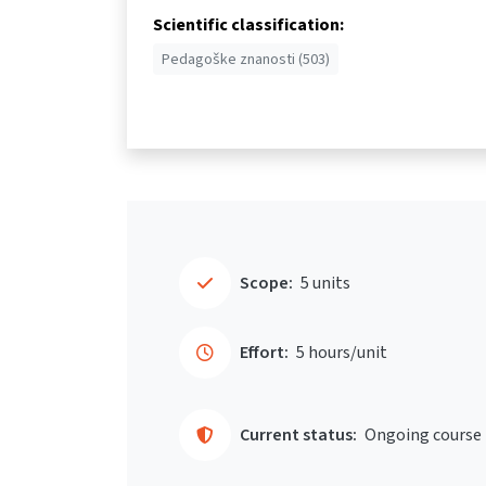
Scientific classification:
Pedagoške znanosti (503)
Scope:
5 units
Effort:
5 hours/unit
Current status:
Ongoing course