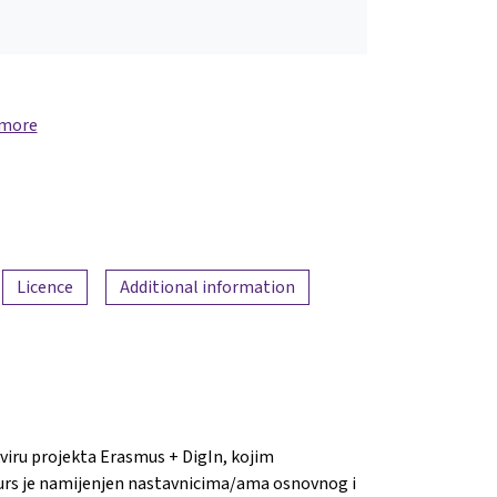
 more
Licence
Additional information
viru projekta Erasmus + DigIn, kojim
e. Kurs je namijenjen nastavnicima/ama osnovnog i