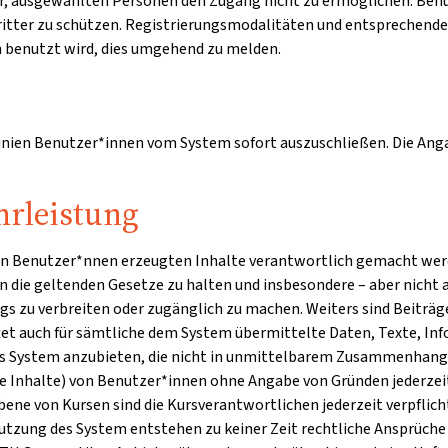
 vor, ausgewählten Personen den Zugang nicht zu ermöglichen. Ben
Dritter zu schützen. Registrierungsmodalitäten und entsprechend
en benutzt wird, dies umgehend zu melden.
linien Benutzer*innen vom System sofort auszuschließen. Die Angab
rleistung
den Benutzer*nnen erzeugten Inhalte verantwortlich gemacht werde
 an die geltenden Gesetze zu halten und insbesondere – aber nicht 
s zu verbreiten oder zugänglich zu machen. Weiters sind Beiträg
tet auch für sämtliche dem System übermittelte Daten, Texte, Inf
 das System anzubieten, die nicht in unmittelbarem Zusammenhang 
lte Inhalte) von Benutzer*innen ohne Angabe von Gründen jederzei
bene von Kursen sind die Kursverantwortlichen jederzeit verpflic
tzung des System entstehen zu keiner Zeit rechtliche Ansprüche 