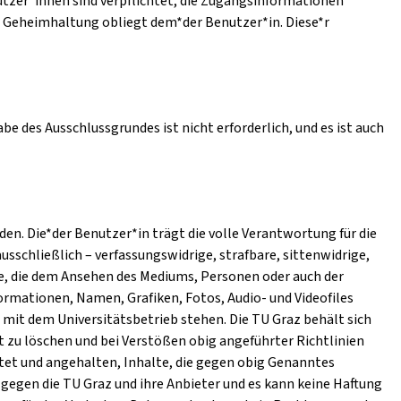
utzer*innen sind verpflichtet, die Zugangsinformationen
e Geheimhaltung obliegt dem*der Benutzer*in. Diese*r
e des Ausschlussgrundes ist nicht erforderlich, und es ist auch
n. Die*der Benutzer*in trägt die volle Verantwortung für die
ausschließlich – verfassungswidrige, strafbare, sittenwidrige,
e, die dem Ansehen des Mediums, Personen oder auch der
ormationen, Namen, Grafiken, Fotos, Audio- und Videofiles
mit dem Universitätsbetrieb stehen. Die TU Graz behält sich
t zu löschen und bei Verstößen obig angeführter Richtlinien
htet und angehalten, Inhalte, die gegen obig Genanntes
gegen die TU Graz und ihre Anbieter und es kann keine Haftung