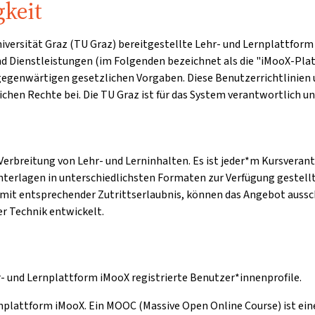
gkeit
 Universität Graz (TU Graz) bereitgestellte Lehr- und Lernplatt
und Dienstleistungen (im Folgenden bezeichnet als die "iMooX-Plat
 gegenwärtigen gesetzlichen Vorgaben. Diese Benutzerrichtlini
chen Rechte bei. Die TU Graz ist für das System verantwortlich u
erbreitung von Lehr- und Lerninhalten. Es ist jeder*m Kursverant
unterlagen in unterschiedlichsten Formaten zur Verfügung gestellt
mit entsprechender Zutrittserlaubnis, können das Angebot aussc
r Technik entwickelt.
r- und Lernplattform iMooX registrierte Benutzer*innenprofile.
rnplattform iMooX. Ein MOOC (Massive Open Online Course) ist eine