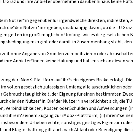
TU Graz und ihre Anbieter übernehmen darüber hinaus keine Haftu
*dem Nutzer*in gegenüber für irgendwelche direkten, indirekten, z
rch die*den Nutzer*in ergeben, unabhängig davon, ob die TU Graz 
n gelten im größtmöglichen Umfang, wie es die gesetzlichen Be
tzungsbedingungen ergibt oder damit in Zusammenhang steht, den 
erzeit ohne Angabe von Gründen zu modifizieren oder abzuschalten
hre Anbieter*innen keine Haftung und halten sich an diesen schad-
utzung der iMooX-Plattform auf ihr*sein eigenes Risiko erfolgt. D
n im vollen gesetzlich zulässigen Umfang alle ausdrücklichen ode
r Gebrauchstauglichkeit, der Eignung für einen bestimmten Zwec
 die*den Nutzer*in. Die*der Nutzer*in verpflichtet sich, die TU
en, Verbindlichkeiten, Kosten oder Schulden und Aufwendungen (i
ung und ihrem*seinem Zugang zur iMooX-Plattform; (ii) ihrem*sein
 insbesondere Urheberrechte, sonstiges geistiges Eigentum oder
had- und Klagloshaltung gilt auch nach Ablauf oder Beendigung di