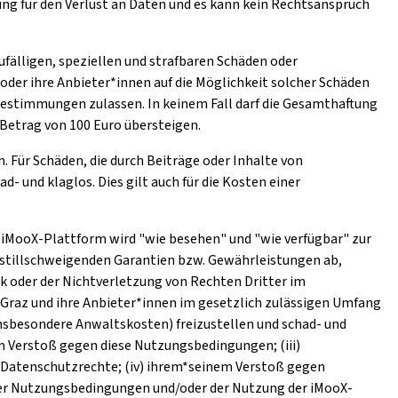
ng für den Verlust an Daten und es kann kein Rechtsanspruch
ufälligen, speziellen und strafbaren Schäden oder
oder ihre Anbieter*innen auf die Möglichkeit solcher Schäden
stimmungen zulassen. In keinem Fall darf die Gesamthaftung
Betrag von 100 Euro übersteigen.
. Für Schäden, die durch Beiträge oder Inhalte von
 und klaglos. Dies gilt auch für die Kosten einer
ie iMooX-Plattform wird "wie besehen" und "wie verfügbar" zur
r stillschweigenden Garantien bzw. Gewährleistungen ab,
k oder der Nichtverletzung von Rechten Dritter im
 Graz und ihre Anbieter*innen im gesetzlich zulässigen Umfang
nsbesondere Anwaltskosten) freizustellen und schad- und
em Verstoß gegen diese Nutzungsbedingungen; (iii)
 Datenschutzrechte; (iv) ihrem*seinem Verstoß gegen
eser Nutzungsbedingungen und/oder der Nutzung der iMooX-