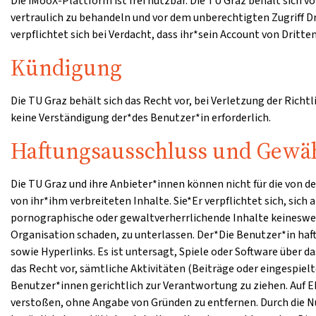
Die iMooX-Plattform ist frei nutzbar. Die TU Graz behält sich
vertraulich zu behandeln und vor dem unberechtigten Zugriff 
verpflichtet sich bei Verdacht, dass ihr*sein Account von Dritt
Kündigung
Die TU Graz behält sich das Recht vor, bei Verletzung der Richt
keine Verständigung der*des Benutzer*in erforderlich.
Haftungsausschluss und Gewäh
Die TU Graz und ihre Anbieter*innen können nicht für die von 
von ihr*ihm verbreiteten Inhalte. Sie*Er verpflichtet sich, sich
pornographische oder gewaltverherrlichende Inhalte keinesweg
Organisation schaden, zu unterlassen. Der*Die Benutzer*in haf
sowie Hyperlinks. Es ist untersagt, Spiele oder Software über
das Recht vor, sämtliche Aktivitäten (Beiträge oder eingespie
Benutzer*innen gerichtlich zur Verantwortung zu ziehen. Auf E
verstoßen, ohne Angabe von Gründen zu entfernen. Durch die Nu