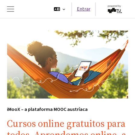
Ir para o conteúdo principal
Entrar
Painel lateral
iMooX – a plataforma MOOC austríaca
Cursos online gratuitos para