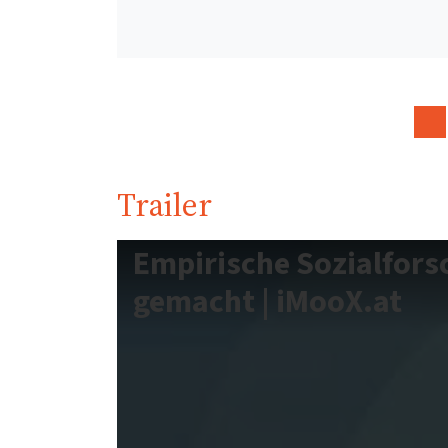
Trailer
Empirische Sozialfors
gemacht | iMooX.at