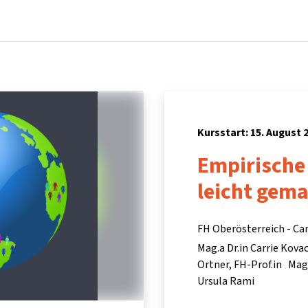
Startseite
Kurse
Info & Hilfe
Partner:inn
Kursstart: 15. August 
Empirische
leicht gem
FH Oberösterreich - C
Mag.a Dr.in Carrie Kova
Ortner
FH-Prof.in Mag.
Ursula Rami