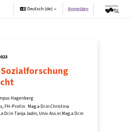
en
Deutsch ‎(de)‎
Anmelden
2023
 Sozialforschung
acht
ampus Hagenberg
cs
FH-Prof.in Mag.a Dr.in Christina
a Dr.in Tanja Jadin
Univ. Ass.in Mag.a Dr.in