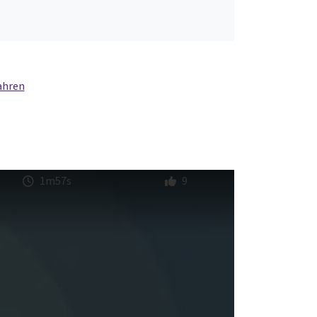
ahren
1m57s
9