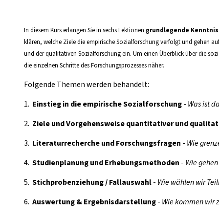
In diesem Kurs erlangen Sie in sechs Lektionen
grundlegende Kenntniss
klären, welche Ziele die empirische Sozialforschung verfolgt und gehen
auf
und der qualitativen Sozialforschung ein. Um einen Überblick über die soz
die einzelnen Schritte des Forschungsprozesses näher.
Folgende Themen werden behandelt:
1.
Einstieg in die empirische Sozialforschung
-
Was ist d
2.
Ziele und Vorgehensweise quantitativer und qualitat
3.
Literaturrecherche und Forschungsfragen
-
Wie grenze
4.
Studienplanung und Erhebungsmethoden
-
Wie gehen 
5.
Stichprobenziehung / Fallauswahl
-
Wie wählen wir Tei
6.
Auswertung & Ergebnisdarstellung
-
Wie kommen wir z