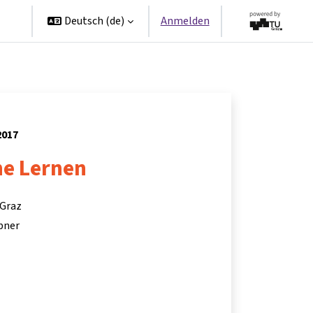
en
Deutsch ‎(de)‎
Anmelden
2017
ne Lernen
 Graz
bner