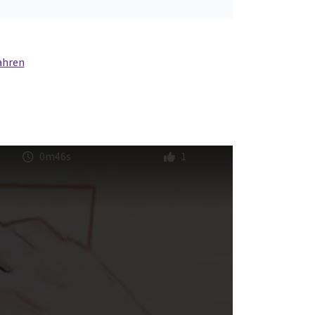
ahren
0m46s
1