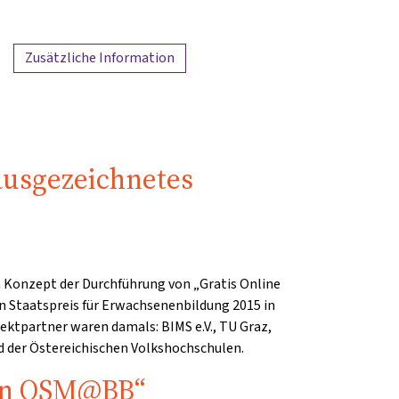
Zusätzliche Information
 ausgezeichnetes
m Konzept der Durchführung von „Gratis Online
n Staatspreis für Erwachsenenbildung 2015 in
jektpartner waren damals: BIMS e.V., TU Graz,
d der Östereichischen Volkshochschulen.
ion OSM@BB“