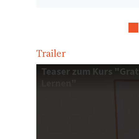
Trailer
Teaser zum Kurs "Grat
Lernen"