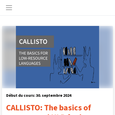
Passer au contenu principal
Panneau latéral
Début du cours: 30. septembre 2024
CALLISTO: The basics of