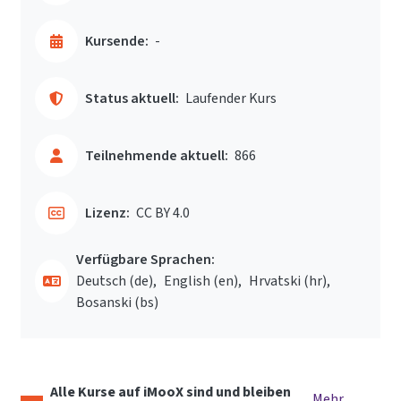
Kursende:
-
Status aktuell:
Laufender Kurs
Teilnehmende aktuell:
866
Lizenz:
CC BY 4.0
Verfügbare Sprachen:
Deutsch ‎(de)‎
English ‎(en)‎
Hrvatski ‎(hr)‎
Bosanski ‎(bs)‎
Alle Kurse auf iMooX sind und bleiben
Mehr