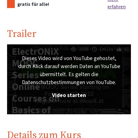
gratis für alle!
erfahren
Trailer
ElectrONiX
3336
1m15s
41
Dieses Video wird von YouTube gehostet,
MOOC
durch Klick darauf werden Daten an YouTube
Series -
übermittelt. Es gelten die
Datenschutzbestimmungen von YouTube.
Online
Video starten
Courses on
Basics of
Analog and
Digital
Details zum Kurs