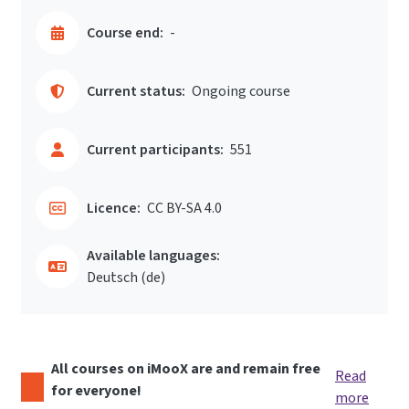
Course end:
-
Current status:
Ongoing course
Current participants:
551
Licence:
CC BY-SA 4.0
Available languages:
Deutsch ‎(de)‎
All courses on iMooX are and remain free
Read
for everyone!
more