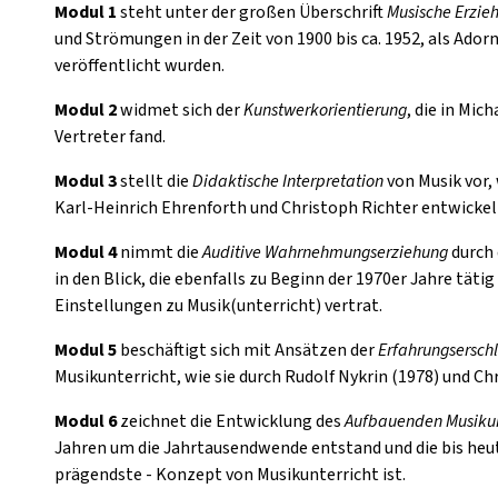
Modul 1
steht unter der großen Überschrift
Musische Erzie
und Strömungen in der Zeit von 1900 bis ca. 1952, als Ado
veröffentlicht wurden.
Modul 2
widmet sich der
Kunstwerkorientierung
, die in Mic
Vertreter fand.
Modul 3
stellt die
Didaktische Interpretation
von Musik vor,
Karl-Heinrich Ehrenforth und Christoph Richter entwickel
Modul 4
nimmt die
Auditive Wahrnehmungserziehung
durch 
in den Blick, die ebenfalls zu Beginn der 1970er Jahre tät
Einstellungen zu Musik(unterricht) vertrat.
Modul 5
beschäftigt sich mit Ansätzen der
Erfahrungsersch
Musikunterricht, wie sie durch Rudolf Nykrin (1978) und Ch
Modul 6
zeichnet die Entwicklung des
Aufbauenden Musikun
Jahren um die Jahrtausendwende entstand und die bis heut
prägendste - Konzept von Musikunterricht ist.