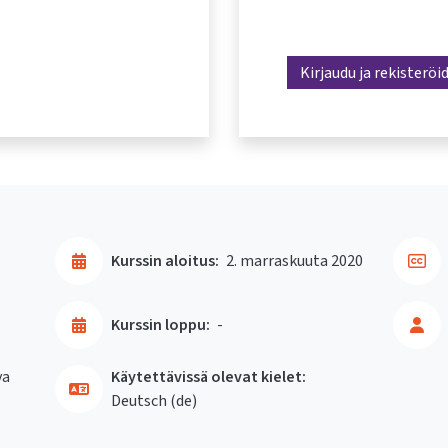
Kirjaudu ja rekisteröi
Kurssin aloitus:
2. marraskuuta 2020
Kurssin loppu:
-
va
Käytettävissä olevat kielet:
Deutsch ‎(de)‎