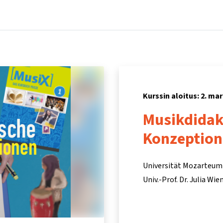
Koti
Kurssit
Tietoa ja tukea
Kum
Kurssin aloitus: 2. ma
Musikdidak
Konzeptio
Universität Mozarteum
Univ.-Prof. Dr. Julia Wi