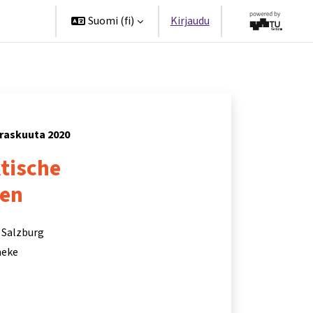
ppanit
Suomi ‎(fi)‎
Kirjaudu
rraskuuta 2020
tische
nen
 Salzburg
eneke