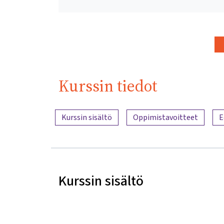
Kurssin tiedot
Sisällön yleiskatsaus
Kurssin sisältö
Oppimistavoitteet
E
Kurssin sisältö