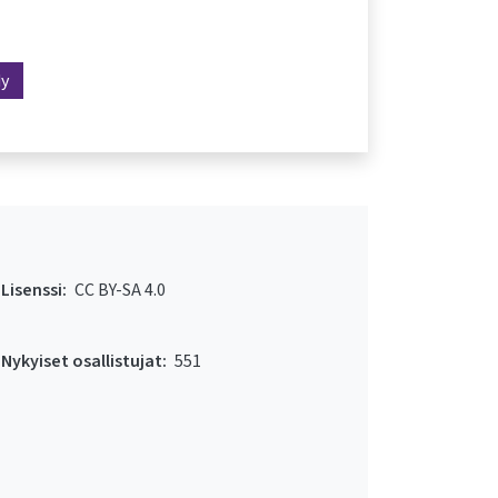
dy
Lisenssi:
CC BY-SA 4.0
Nykyiset osallistujat:
551