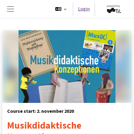
Ga naar hoofdinhoud
Login
Zijpaneel
Course start: 2. november 2020
Musikdidaktische