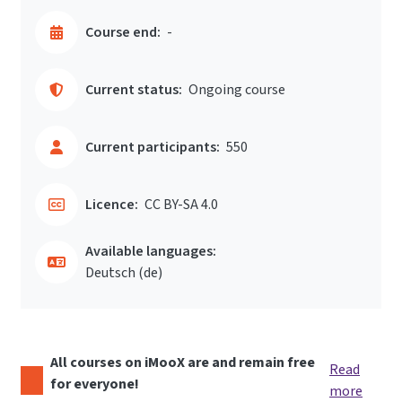
Course end:
-
Current status:
Ongoing course
Current participants:
550
Licence:
CC BY-SA 4.0
Available languages:
Deutsch ‎(de)‎
All courses on iMooX are and remain free
Read
for everyone!
more