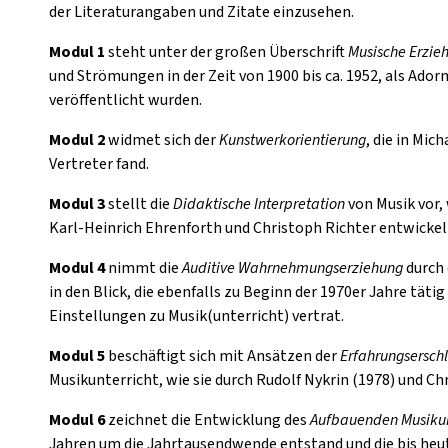
der Literaturangaben und Zitate einzusehen.
Modul 1
steht unter der großen Überschrift
Musische Erzie
und Strömungen in der Zeit von 1900 bis ca. 1952, als Ado
veröffentlicht wurden.
Modul 2
widmet sich der
Kunstwerkorientierung
, die in Mic
Vertreter fand.
Modul 3
stellt die
Didaktische Interpretation
von Musik vor,
Karl-Heinrich Ehrenforth und Christoph Richter entwickel
Modul 4
nimmt die
Auditive Wahrnehmungserziehung
durch 
in den Blick, die ebenfalls zu Beginn der 1970er Jahre tät
Einstellungen zu Musik(unterricht) vertrat.
Modul 5
beschäftigt sich mit Ansätzen der
Erfahrungsersch
Musikunterricht, wie sie durch Rudolf Nykrin (1978) und Ch
Modul 6
zeichnet die Entwicklung des
Aufbauenden Musikun
Jahren um die Jahrtausendwende entstand und die bis heut