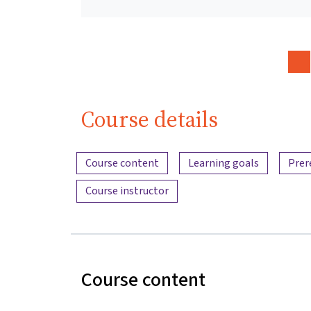
Course details
Content overview
Course content
Learning goals
Prer
Course instructor
Course content