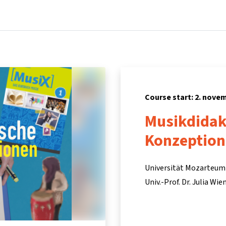
Home
Courses
Info & support
Pa
Course start: 2. nove
Musikdidak
Konzeptio
Universität Mozarteum
Univ.-Prof. Dr. Julia Wi