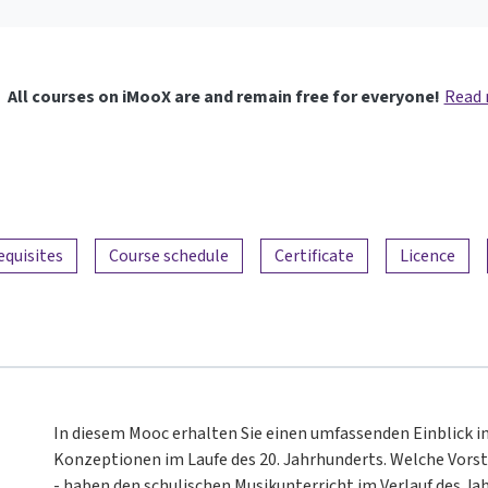
All courses on iMooX are and remain free for everyone!
Read
equisites
Course schedule
Certificate
Licence
In diesem Mooc erhalten Sie einen umfassenden Einblick 
Konzeptionen im Laufe des 20. Jahrhunderts. Welche Vors
- haben den schulischen Musikunterricht im Verlauf des J