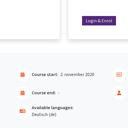
Login & Enrol
Course start:
2. november 2020
Course end:
-
Available languages:
Deutsch ‎(de)‎