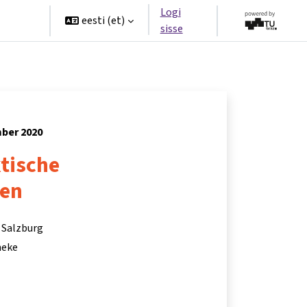
Logi
rtners
eesti ‎(et)‎
sisse
mber 2020
tische
nen
 Salzburg
eneke