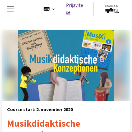
Preskoči na glavno vsebino
Prijavite
se
Stransko polje
Course start: 2. november 2020
Musikdidaktische