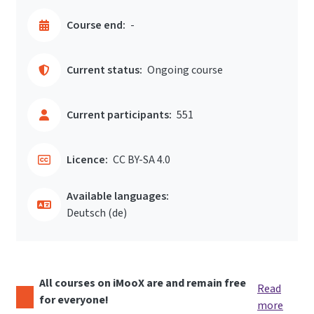
Course end:
-
Current status:
Ongoing course
Current participants:
551
Licence:
CC BY-SA 4.0
Available languages:
Deutsch ‎(de)‎
All courses on iMooX are and remain free
Read
for everyone!
more