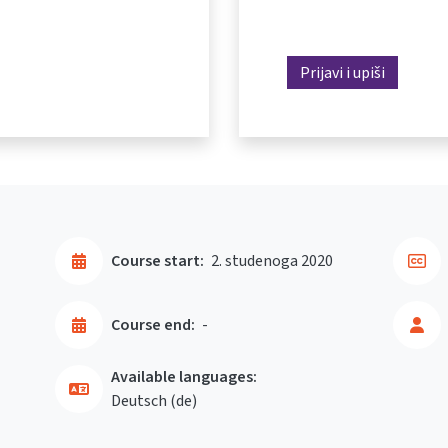
Prijavi i upiši
Course start:
2. studenoga 2020
Course end:
-
Available languages:
Deutsch ‎(de)‎