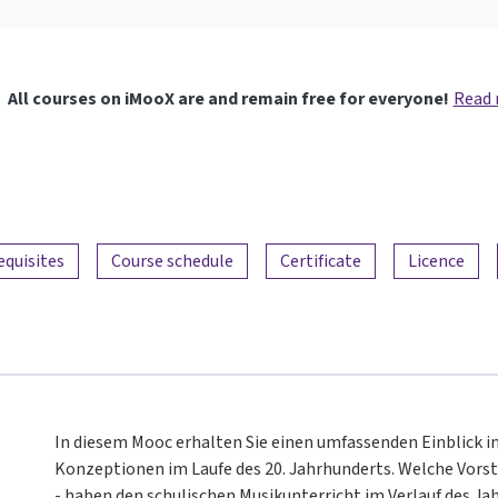
All courses on iMooX are and remain free for everyone!
Read
equisites
Course schedule
Certificate
Licence
In diesem Mooc erhalten Sie einen umfassenden Einblick 
Konzeptionen im Laufe des 20. Jahrhunderts. Welche Vors
- haben den schulischen Musikunterricht im Verlauf des J