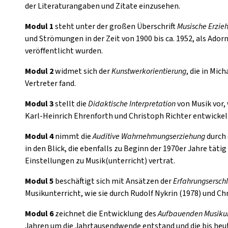
der Literaturangaben und Zitate einzusehen.
Modul 1
steht unter der großen Überschrift
Musische Erzie
und Strömungen in der Zeit von 1900 bis ca. 1952, als Ado
veröffentlicht wurden.
Modul 2
widmet sich der
Kunstwerkorientierung
, die in Mic
Vertreter fand.
Modul 3
stellt die
Didaktische Interpretation
von Musik vor,
Karl-Heinrich Ehrenforth und Christoph Richter entwickel
Modul 4
nimmt die
Auditive Wahrnehmungserziehung
durch 
in den Blick, die ebenfalls zu Beginn der 1970er Jahre tät
Einstellungen zu Musik(unterricht) vertrat.
Modul 5
beschäftigt sich mit Ansätzen der
Erfahrungsersch
Musikunterricht, wie sie durch Rudolf Nykrin (1978) und Ch
Modul 6
zeichnet die Entwicklung des
Aufbauenden Musikun
Jahren um die Jahrtausendwende entstand und die bis heut