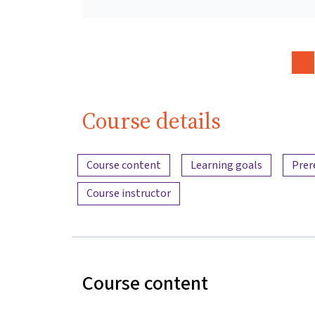
Course details
Content overview
Course content
Learning goals
Prer
Course instructor
Course content