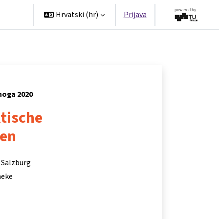
tners
Hrvatski ‎(hr)‎
Prijava
enoga 2020
tische
nen
 Salzburg
eneke