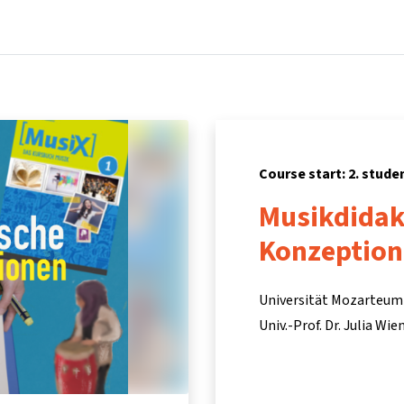
Home
Courses
Info & support
Par
Course start: 2. stud
Musikdidak
Konzeptio
Universität Mozarteum
Univ.-Prof. Dr. Julia Wi