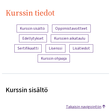
Kurssin tiedot
Sisällön yleiskatsaus
Kurssin sisältö
Oppimistavoitteet
Edellytykset
Kurssien aikataulu
Sertifikaatti
Lisenssi
Lisätiedot
Kurssin ohjaaja
Kurssin sisältö
Takaisin navigointiin