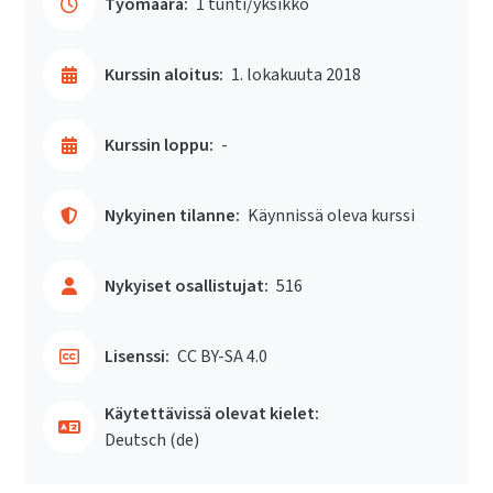
Työmäärä:
1 tunti/yksikkö
Kurssin aloitus:
1. lokakuuta 2018
Kurssin loppu:
-
Nykyinen tilanne:
Käynnissä oleva kurssi
Nykyiset osallistujat:
516
Lisenssi:
CC BY-SA 4.0
Käytettävissä olevat kielet:
Deutsch ‎(de)‎