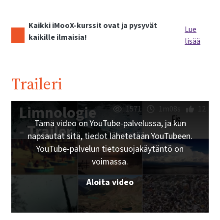
Kaikki iMooX-kurssit ovat ja pysyvät
Lue
kaikille ilmaisia!
lisää
Traileri
Limnologie
1571
1m08s
12
Tämä video on YouTube-palvelussa, ja kun
- Trailer
napsautat sitä, tiedot lähetetään YouTubeen.
YouTube-palvelun tietosuojakäytäntö on
voimassa.
Aloita video