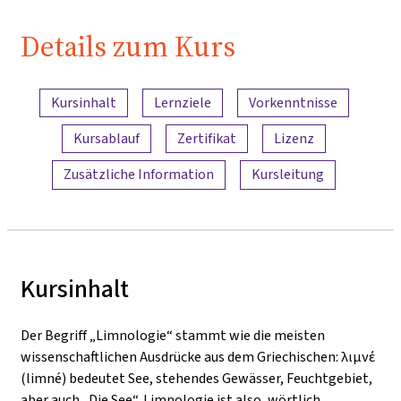
Details zum Kurs
Inhaltsübersicht
Kursinhalt
Lernziele
Vorkenntnisse
Kursablauf
Zertifikat
Lizenz
Zusätzliche Information
Kursleitung
Kursinhalt
Der Begriff „Limnologie“ stammt wie die meisten
wissenschaftlichen Ausdrücke aus dem Griechischen: λιμνέ
(limné) bedeutet See, stehendes Gewässer, Feuchtgebiet,
aber auch „Die See“. Limnologie ist also, wörtlich