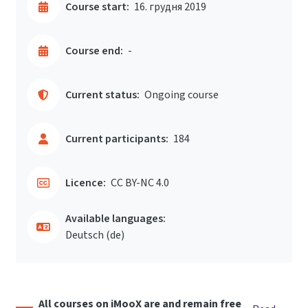
Course start:
16. грудня 2019
Course end:
-
Current status:
Ongoing course
Current participants:
184
Licence:
CC BY-NC 4.0
Available languages:
Deutsch ‎(de)‎
All courses on iMooX are and remain free