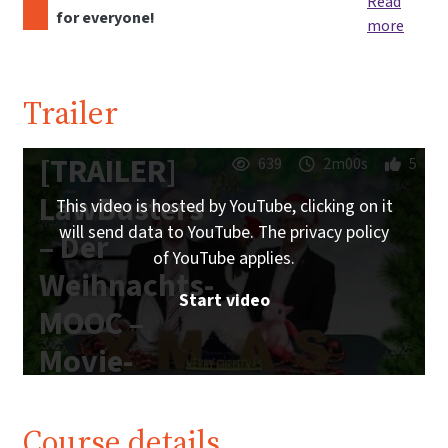
Read
for everyone!
more
Trailer
[TRAILER]
639
2m00s
5
LawBusters
This video is hosted by YouTube, clicking on it
will send data to YouTube. The privacy policy
– Der
of YouTube applies.
Weihnachts-
Start video
MOOC –
Movie-
Edition
Course details