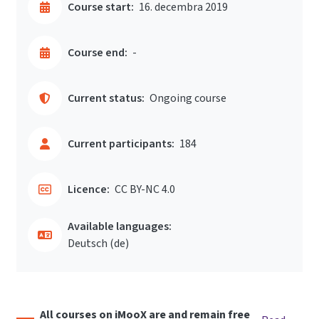
Course start:
16. decembra 2019
Course end:
-
Current status:
Ongoing course
Current participants:
184
Licence:
CC BY-NC 4.0
Available languages:
Deutsch ‎(de)‎
All courses on iMooX are and remain free