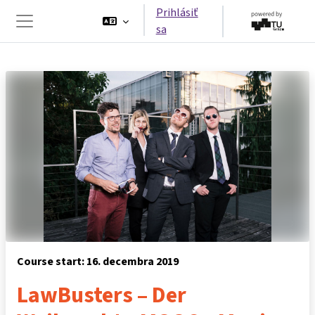
Preskočiť na hlavný obsah
Prihlásiť
sa
Bočný panel
Course start: 16. decembra 2019
LawBusters – Der