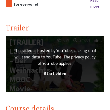
Read
for everyone!
more
Trailer
[TRAILER]
639
2m00s
5
LawBusters
This video is hosted by YouTube, clicking on it
will send data to YouTube. The privacy policy
– Der
of YouTube applies.
Weihnachts-
Start video
MOOC –
Movie-
Edition
Course details