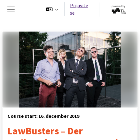
Preskoči na glavno vsebino
Prijavite
se
Stransko polje
Course start: 16. december 2019
LawBusters – Der