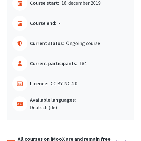
Course start:
16. december 2019
Course end:
-
Current status:
Ongoing course
Current participants:
184
Licence:
CC BY-NC 4.0
Available languages:
Deutsch ‎(de)‎
All courses on iMooX are and remain free