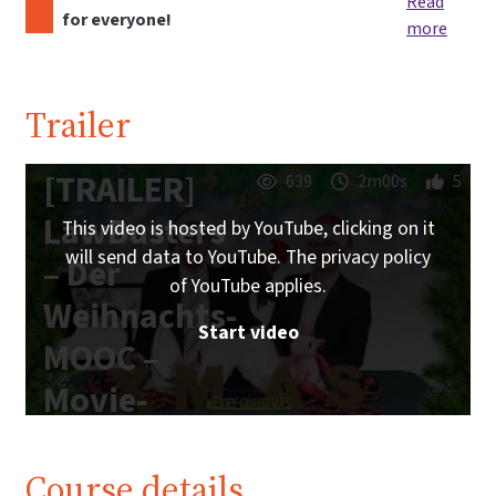
Read
for everyone!
more
Trailer
[TRAILER]
639
2m00s
5
LawBusters
This video is hosted by YouTube, clicking on it
will send data to YouTube. The privacy policy
– Der
of YouTube applies.
Weihnachts-
Start video
MOOC –
Movie-
Edition
Course details