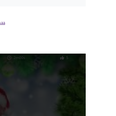
sää
2m00s
5