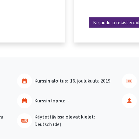
Kirjaudu ja rekisteröi
Kurssin aloitus:
16. joulukuuta 2019
Kurssin loppu:
-
va
Käytettävissä olevat kielet:
Deutsch ‎(de)‎