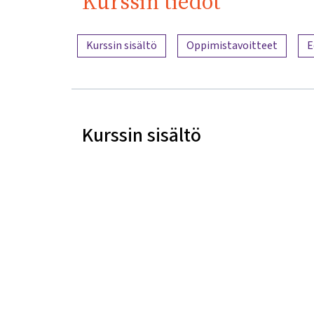
Kurssin tiedot
Sisällön yleiskatsaus
Kurssin sisältö
Oppimistavoitteet
E
Kurssin sisältö