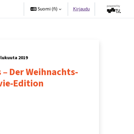
ppanit
Suomi ‎(fi)‎
Kirjaudu
oulukuuta 2019
 – Der Weihnachts-
ie-Edition