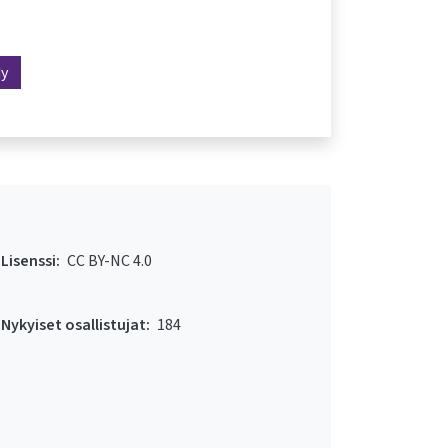
dy
Lisenssi:
CC BY-NC 4.0
Nykyiset osallistujat:
184