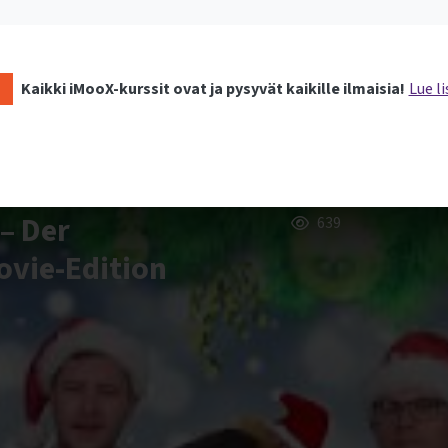
Kaikki iMooX-kurssit ovat ja pysyvät kaikille ilmaisia!
Lue li
– Der
639
vie-Edition