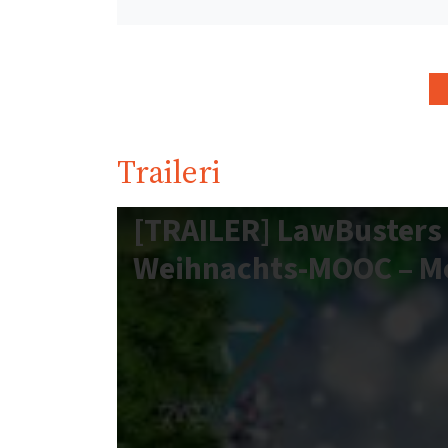
Traileri
[TRAILER] LawBusters 
Weihnachts-MOOC – Mo