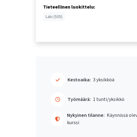
Tieteellinen luokittelu:
Laki (505)
Kestoaika:
3 yksikköä
Työmäärä:
1 tunti/yksikkö
Nykyinen tilanne:
Käynnissä ole
kurssi