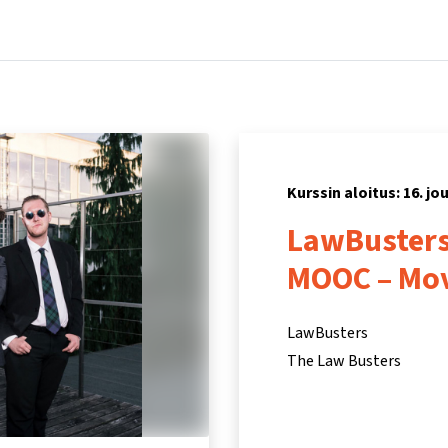
Koti
Kurssit
Tietoa ja tukea
Kum
Kurssin aloitus: 16. j
LawBusters
MOOC – Mov
LawBusters
The Law Busters