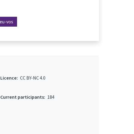
reu-vos
Licence:
CC BY-NC 4.0
Current participants:
184