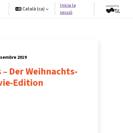
Inicia la
Català ‎(ca)‎
sessió
desembre 2019
 – Der Weihnachts-
ie-Edition