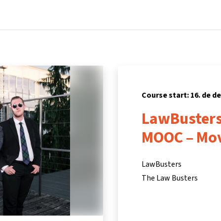
Home
Courses
Info & support
Partners
Course start: 16. de 
LawBusters
MOOC – Mov
LawBusters
The Law Busters