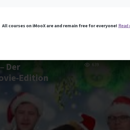
All courses on iMooX are and remain free for everyone!
Read
– Der
639
vie-Edition