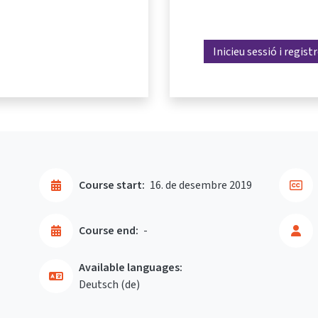
Inicieu sessió i regist
Course start:
16. de desembre 2019
Course end:
-
Available languages:
Deutsch ‎(de)‎