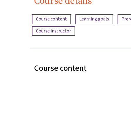
Course details
Content overview
Course content
Learning goals
Prer
Course instructor
Course content