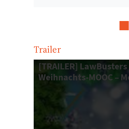
Trailer
[TRAILER] LawBusters 
Weihnachts-MOOC – Mo