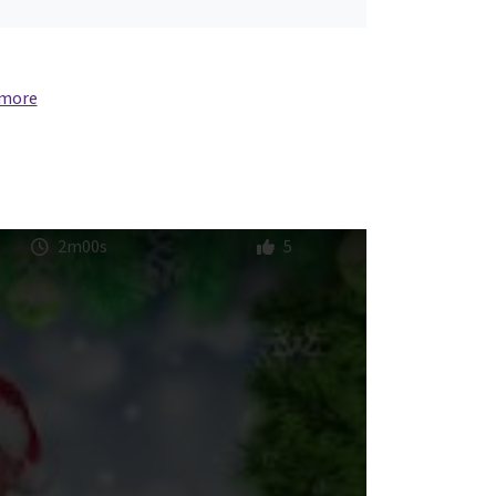
 more
2m00s
5