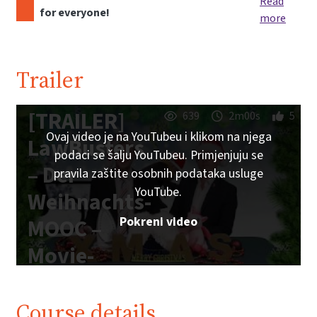
Read
for everyone!
more
Trailer
[TRAILER]
639
2m00s
5
Ovaj video je na YouTubeu i klikom na njega
LawBusters
podaci se šalju YouTubeu. Primjenjuju se
– Der
pravila zaštite osobnih podataka usluge
YouTube.
Weihnachts-
Pokreni video
MOOC –
Movie-
Edition
Course details