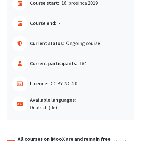
Course start:
16. prosinca 2019
Course end:
-
Current status:
Ongoing course
Current participants:
184
Licence:
CC BY-NC 4.0
Available languages:
Deutsch ‎(de)‎
All courses on iMooX are and remain free