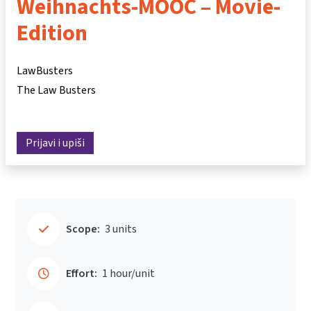
Weihnachts-MOOC – Movie-
Edition
LawBusters
The Law Busters
Prijavi i upiši
Scope:
3 units
Effort:
1 hour/unit