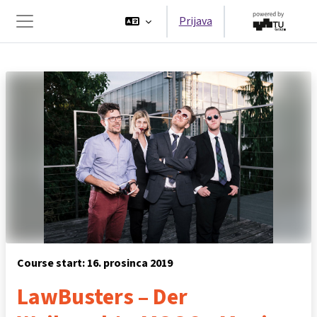
Preskoči na sadržaj
Prijava
Bočni panel
Course start: 16. prosinca 2019
LawBusters – Der