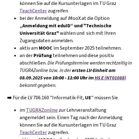
können Sie auf die Kursunterlagen im TU
Graz
TeachCenter
zugreifen.
bei der Anmeldung auf iMooX.at die Option
„Anmeldung mit eduID“ und "Technische
Universität Graz"
wählen und sich mit Ihren
Zugangsdaten anmelden.
aktiv am
MOOC
im September 2025 teilnehmen
.
an der
Prüfung
teilnehmen und diese positiv
abschließen.
Die Prüfungstermine werden rechtzeitig in
TUGRAZonline bzw.
in der
ersten LV-Einheit am
08.09.2025 von
10:00 - 11:00 Uhr
im
HS E (NT01088)
bekannt gegeben.
➡️
Für die LV 706.160 "Informatik-Fit,
UE
" müssen Sie
im
TUGRAZonline
zur Lehrveranstaltung
angemeldet sein.
Einen Tag nach der Anmeldung
können Sie auf die Kursunterlagen im TU
Graz
TeachCenter
zugreifen.