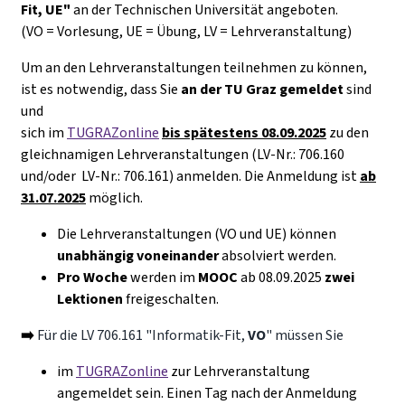
Fit, UE"
an der Technischen Universität angeboten.
(VO = Vorlesung, UE = Übung, LV = Lehrveranstaltung)
Um an den Lehrveranstaltungen teilnehmen zu können,
ist es notwendig, dass Sie
an der TU Graz gemeldet
sind
und
sich im
TUGRAZonline
bis spätestens 08.09.2025
zu den
gleichnamigen Lehrveranstaltungen (LV-Nr.: 706.160
und/oder LV-Nr.: 706.161) anmelden. Die Anmeldung ist
ab
31.07.2025
möglich.
Die Lehrveranstaltungen (VO und UE) können
unabhängig voneinander
absolviert werden.
Pro Woche
werden im
MOOC
ab 08.09.2025
zwei
Lektionen
freigeschalten.
➡️
Für die LV 706.161 "Informatik-Fit,
VO
" müssen Sie
im
TUGRAZonline
zur Lehrveranstaltung
angemeldet sein.
Einen Tag nach der Anmeldung