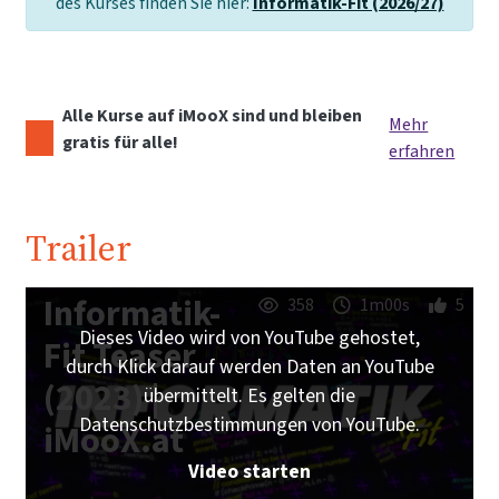
des Kurses finden Sie hier:
Informatik-Fit (2026/27)
Alle Kurse auf iMooX sind und bleiben
Mehr
gratis für alle!
erfahren
Trailer
Informatik-
358
1m00s
5
Dieses Video wird von YouTube gehostet,
Fit Teaser
durch Klick darauf werden Daten an YouTube
(2023) |
übermittelt. Es gelten die
Datenschutzbestimmungen von YouTube.
iMooX.at
Video starten