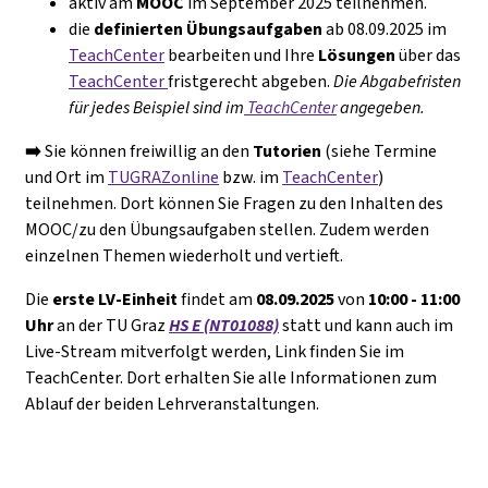
aktiv am
MOOC
im September 2025 teilnehmen.
die
definierten
Übungsaufgaben
ab 08.09.2025 im
TeachCenter
bearbeiten und Ihre
Lösungen
über das
TeachCenter
fristgerecht abgeben.
Die Abgabefristen
für jedes Beispiel sind im
TeachCenter
angegeben.
➡️
Sie können freiwillig an den
Tutorien
(siehe Termine
und Ort im
TUGRAZonline
bzw. im
TeachCenter
)
teilnehmen. Dort können Sie Fragen zu den Inhalten des
MOOC/zu den Übungsaufgaben stellen. Zudem werden
einzelnen Themen wiederholt und vertieft.
Die
erste LV-Einheit
findet am
08.09.2025
von
10:00 - 11:00
Uhr
an der TU Graz
HS E (NT01088)
statt und kann auch im
Live-Stream mitverfolgt werden, Link finden Sie im
TeachCenter. Dort erhalten Sie alle Informationen zum
Ablauf der beiden Lehrveranstaltungen.