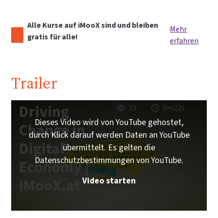
Alle Kurse auf iMooX sind und bleiben
Mehr
gratis für alle!
erfahren
Trailer
Driving
73
0m22s
Dieses Video wird von YouTube gehostet,
Change in
durch Klick darauf werden Daten an YouTube
Digital
übermittelt. Es gelten die
Datenschutzbestimmungen von YouTube.
Economy |
Video starten
iMooX.at