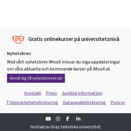
Gratis onlinekurser på universitetsnivå
Nyhetsbrev
Med vårt nyhetsbrev iMooX missar du inga uppdateringar
om våra aktuella och kommande kurser på iMooX.at.
Anmäl dig till nyhetsbrevet nu!
Kontakt
Press
Juridisk information
Tillgänglighetsförklaring
Dataskyddsförklaring
Policys
Youtube
Instagram
Facebook
Linkedin
hostad av Graz tekniska universitet