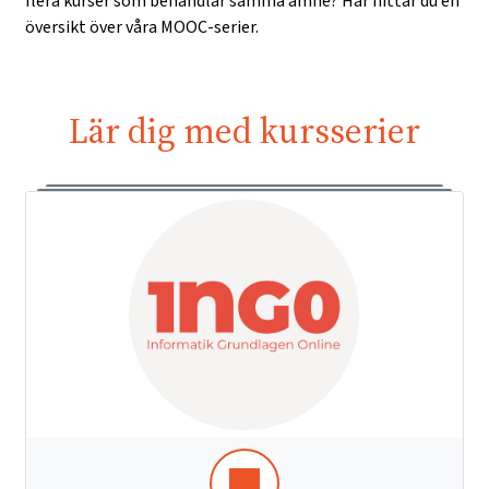
flera kurser som behandlar samma ämne? Här hittar du en
översikt över våra MOOC-serier.
Lär dig med kursserier