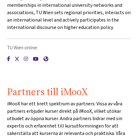
memberships in international university networks and
associations, TU Wien sets regional priorities, interacts on
an international level and actively participates in the
international discourse on higher education policy.
TU Wien online:
{mlang de}Technische Universität Wien{mlang}{mlang other
{mlang de}Technische Universität Wien{mlang}{mlang o
{mlang de}Technische Universität Wien{mlang}{mla
{mlang de}Technische Universität Wien{mlang}
{mlang de}Technische Universität Wien{ml
Partners till iMooX
iMooX har ett brett spektrum av partners: Vissa av våra
partners erbjuder kurser direkt på iMooX, vilket utökar
utbudet av öppna kurser. Andra partners bidrar med sin
expertis och erfarenhet till kursutformningen för att
säkerställa att kurserna är relevanta och praktiska. Våra