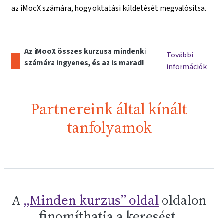
az iMooX számára, hogy oktatási küldetését megvalósítsa.
Az iMooX összes kurzusa mindenki
További
számára ingyenes, és az is marad!
információk
Partnereink által kínált
tanfolyamok
A
„Minden kurzus” oldal
oldalon
finomíthatja a keresést.