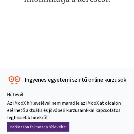
Ingyenes egyetemi szintű online kurzusok
Hírlevél
Az iMooX hírlevelével nem marad le az iMooX.at oldalon
elérhető aktuális és jövőbeli kurzusainkkal kapcsolatos
legfrissebb hírekről.
Iratkozzon fel most a hírlevélre!