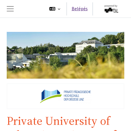
Tovább a fő tartalomhoz
Belépés
Oldalpanel
Private University of