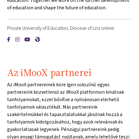
education. Together we work on the further development
of education and shape the future of education.
Private University of Education, Diocese of Linz online:
{mlang de}Private Pädagogische Hochschule der Diözese Linz{
{mlang de}Private Pädagogische Hochschule der Diözese L
{mlang de}Private Pädagogische Hochschule der Diöz
{mlang de}Private Pädagogische Hochschule der 
Az iMooX partnerei
Az iMooX partnereinek köre igen sokszínű: egyes
partnereink közvetlenül az iMooX platformon kínálnak
tanfolyamokat, ezzel bővítve a nyilvánosan elérhető
tanfolyamok választékát. Más partnereink
szakértelmükkel és tapasztalatukkal járulnak hozzá a
tanfolyamok kidolgozásához, hogy azok relevánsak és
gyakorlatiasak legyenek. Pénzügyi partnereink pedig
olyan anyagi támogatást nyújtanak, amely lehetővé teszi