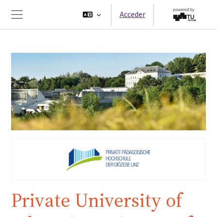
Salta al contenido principal
Acceder
Panel lateral
Private University of