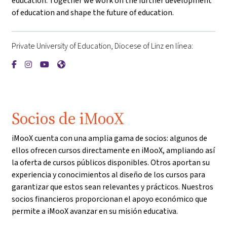
education. Together we work on the further development
of education and shape the future of education.
Private University of Education, Diocese of Linz en línea:
{mlang de}Private Pädagogische Hochschule der Diözese Linz{
{mlang de}Private Pädagogische Hochschule der Diözese L
{mlang de}Private Pädagogische Hochschule der Diöz
{mlang de}Private Pädagogische Hochschule der 
Socios de iMooX
iMooX cuenta con una amplia gama de socios: algunos de
ellos ofrecen cursos directamente en iMooX, ampliando así
la oferta de cursos públicos disponibles. Otros aportan su
experiencia y conocimientos al diseño de los cursos para
garantizar que estos sean relevantes y prácticos. Nuestros
socios financieros proporcionan el apoyo económico que
permite a iMooX avanzar en su misión educativa.