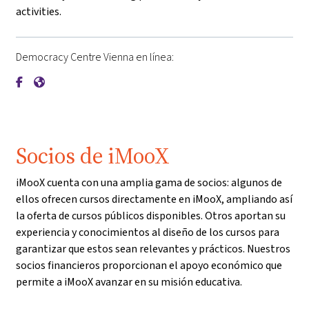
activities.
Democracy Centre Vienna en línea:
{mlang de}Demokratiezentrum Wien{mlang}{mlang other}De
{mlang de}Demokratiezentrum Wien{mlang}{mlang othe
Socios de iMooX
iMooX cuenta con una amplia gama de socios: algunos de
ellos ofrecen cursos directamente en iMooX, ampliando así
la oferta de cursos públicos disponibles. Otros aportan su
experiencia y conocimientos al diseño de los cursos para
garantizar que estos sean relevantes y prácticos. Nuestros
socios financieros proporcionan el apoyo económico que
permite a iMooX avanzar en su misión educativa.