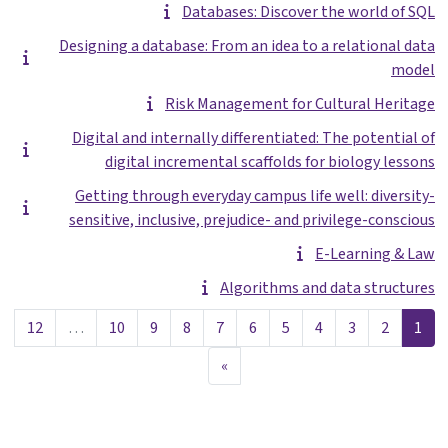
Databases: Discover the world of SQL
Designing a database: From an idea to a relational data
model
Risk Management for Cultural Heritage
Digital and internally differentiated: The potential of
digital incremental scaffolds for biology lessons
Getting through everyday campus life well: diversity-
sensitive, inclusive, prejudice- and privilege-conscious
E-Learning & Law
Algorithms and data structures
صفحة 1
صفحة 2
صفحة 3
صفحة 4
صفحة 5
صفحة 6
صفحة 7
صفحة 8
صفحة 9
صفحة 10
صفحة 
12
…
10
9
8
7
6
5
4
3
2
1
الصفحة التالية
»