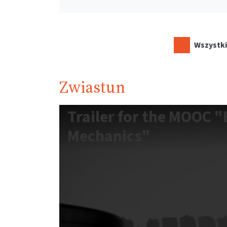
Wszystki
Zwiastun
Trailer for the MOOC "B
Mechanics"