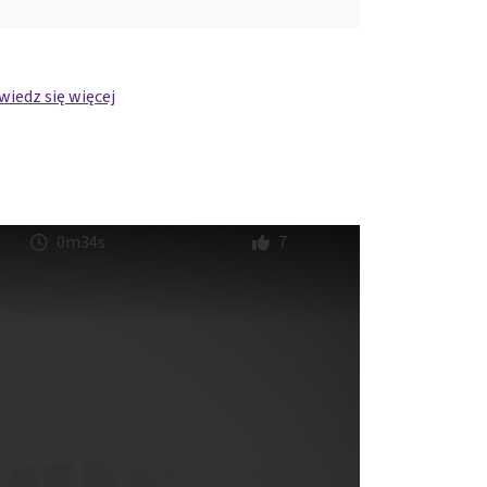
iedz się więcej
0m34s
7