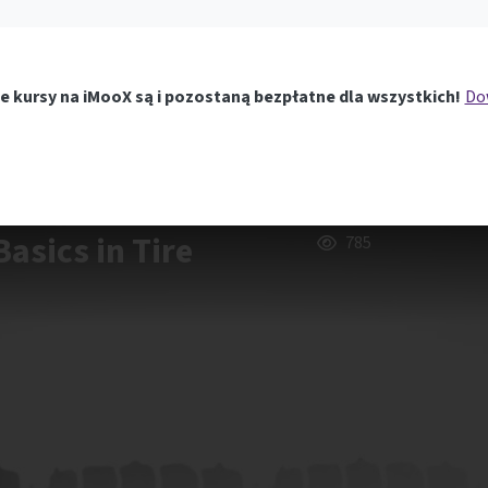
e kursy na iMooX są i pozostaną bezpłatne dla wszystkich!
Dow
asics in Tire
785