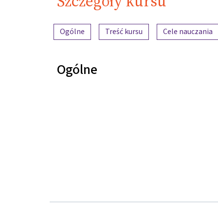
Szczegóły kursu
Przegląd treści
Ogólne
Treść kursu
Cele nauczania
Ogólne