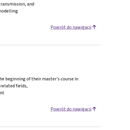
 transmission, and
modelling
Powrót do nawigacji
the beginning of their master's course in
elated fields,
ent
Powrót do nawigacji