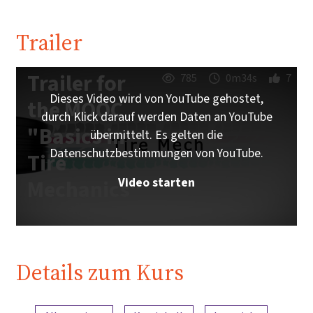
Trailer
Trailer for
785
0m34s
7
Dieses Video wird von YouTube gehostet,
the MOOC
durch Klick darauf werden Daten an YouTube
"Basics in
übermittelt. Es gelten die
Datenschutzbestimmungen von YouTube.
Tire
Video starten
Mechanics"
Details zum Kurs
Inhaltsübersicht