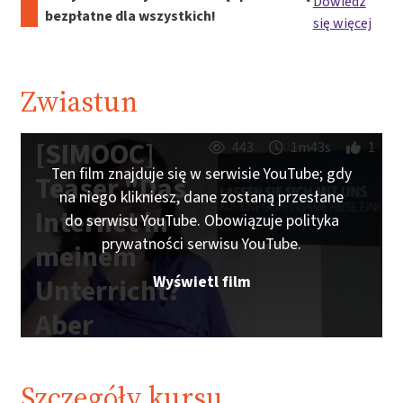
Dowiedz
bezpłatne dla wszystkich!
się więcej
Zwiastun
[SIMOOC]
443
1m43s
1
Ten film znajduje się w serwisie YouTube; gdy
Teaser "Das
na niego klikniesz, dane zostaną przesłane
Internet in
do serwisu YouTube. Obowiązuje polityka
prywatności serwisu YouTube.
meinem
Wyświetl film
Unterricht?
Aber
sicher!"
Szczegóły kursu