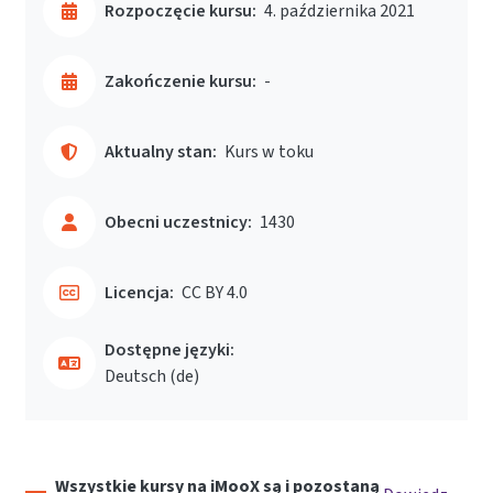
Rozpoczęcie kursu:
4. października 2021
Zakończenie kursu:
-
Aktualny stan:
Kurs w toku
Obecni uczestnicy:
1430
Licencja:
CC BY 4.0
Dostępne języki:
Deutsch ‎(de)‎
Wszystkie kursy na iMooX są i pozostaną